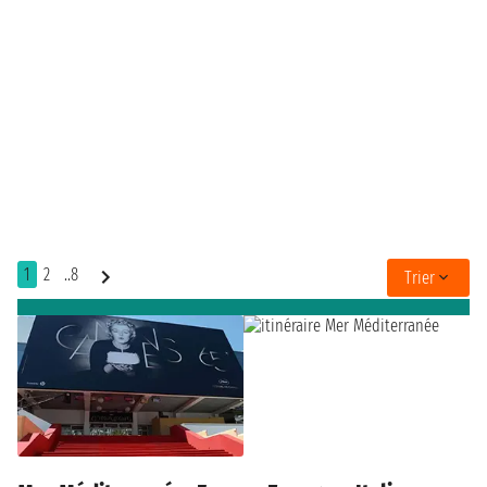
1
2
..8
Trier