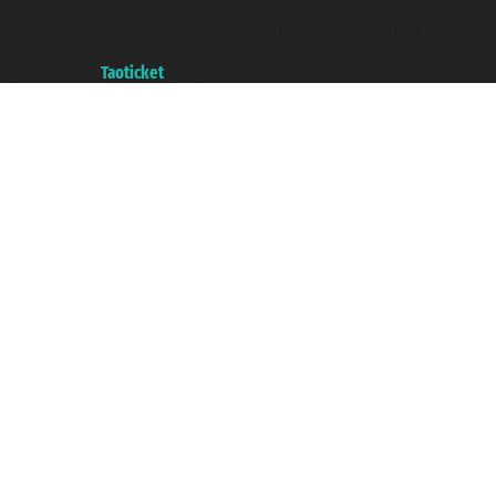
P.Iva 06206400720 - Capital social € 100.000,00 i.v. - ecrit a chambre de
commerce e genes a con REA 433093. - Aut. Prov. n° 6167/131601 -
assurance Unipol - polizza n. 206484182
A portal of the
Taoticket
group