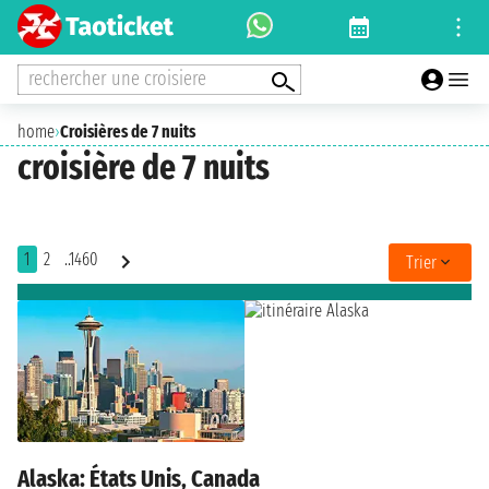
rechercher une croisiere
home
›
Croisières de 7 nuits
croisière de 7 nuits
1
2
..1460
Trier
Alaska: États Unis, Canada