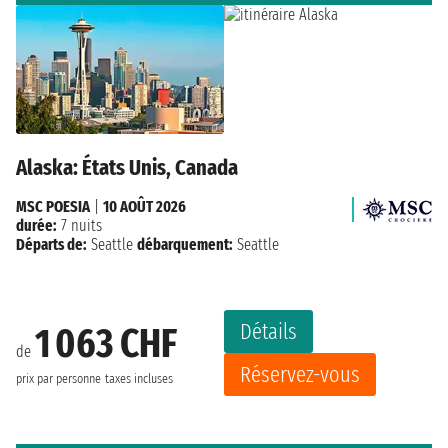
Alaska: États Unis, Canada
MSC POESIA
|
10 AOÛT 2026
durée:
7 nuits
Départs de:
Seattle
débarquement:
Seattle
Détails
1 063 CHF
de
Réservez-vous
prix par personne
taxes incluses