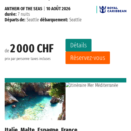
ANTHEM OF THE SEAS
|
10 AOÛT 2026
durée:
7 nuits
Départs de:
Seattle
débarquement:
Seattle
Détails
2 000 CHF
de
Réservez-vous
prix par personne
taxes incluses
Italie, Malte, Espagne, France