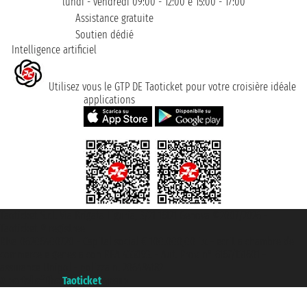
lundi - vendredi 09:00 - 12:00 e 15:00 - 17:00
Assistance gratuite
Soutien dédié
Intelligence artificiel
Utilisez vous le GTP DE Taoticket pour votre croisière idéale
applications
Taoticket S.r.l. Via Brigata Liguria, 3/21 16121 Genova ©2007/2026 -
Taoticket ® registree
P.Iva 06206400720 - Capital social € 100.000,00 i.v. - ecrit a chambre de
commerce e genes a con REA 433093. - Aut. Prov. n° 6167/131601 -
assurance Unipol - polizza n. 206484182
A portal of the
Taoticket
group