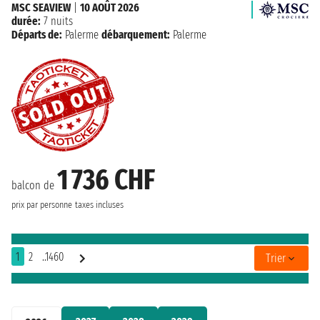
MSC SEAVIEW
|
10 AOÛT 2026
durée:
7 nuits
Départs de:
Palerme
débarquement:
Palerme
1 736 CHF
balcon de
prix par personne
taxes incluses
1
2
..1460
Trier