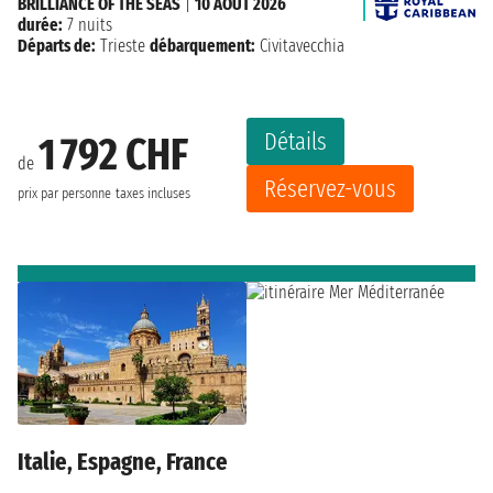
BRILLIANCE OF THE SEAS
|
10 AOÛT 2026
durée:
7 nuits
Départs de:
Trieste
débarquement:
Civitavecchia
Détails
1 792 CHF
de
Réservez-vous
prix par personne
taxes incluses
Italie, Espagne, France