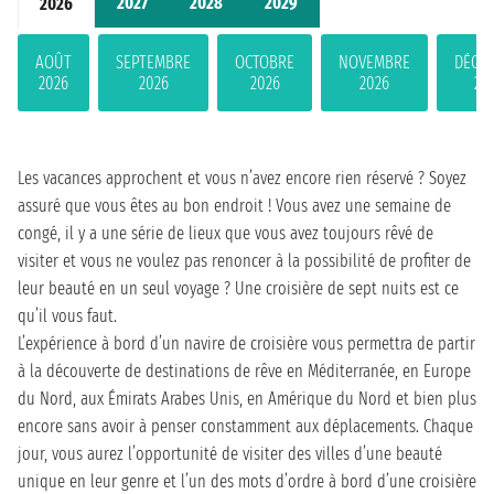
2027
2028
2029
2026
AOÛT
SEPTEMBRE
OCTOBRE
NOVEMBRE
DÉCE
2026
2026
2026
2026
20
Les vacances approchent et vous n’avez encore rien réservé ? Soyez
assuré que vous êtes au bon endroit ! Vous avez une semaine de
congé, il y a une série de lieux que vous avez toujours rêvé de
visiter et vous ne voulez pas renoncer à la possibilité de profiter de
leur beauté en un seul voyage ? Une croisière de sept nuits est ce
qu’il vous faut.
L’expérience à bord d’un navire de croisière vous permettra de partir
à la découverte de destinations de rêve en Méditerranée, en Europe
du Nord, aux Émirats Arabes Unis, en Amérique du Nord et bien plus
encore sans avoir à penser constamment aux déplacements. Chaque
jour, vous aurez l’opportunité de visiter des villes d’une beauté
unique en leur genre et l’un des mots d’ordre à bord d’une croisière