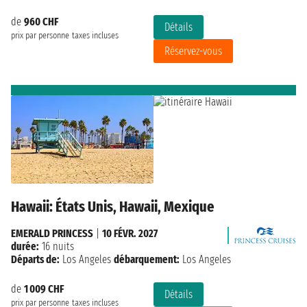
de
960 CHF
Détails
prix par personne
taxes incluses
Réservez-vous
Hawaii: États Unis, Hawaii, Mexique
EMERALD PRINCESS
|
10 FÉVR. 2027
durée:
16 nuits
Départs de:
Los Angeles
débarquement:
Los Angeles
de
1 009 CHF
Détails
prix par personne
taxes incluses