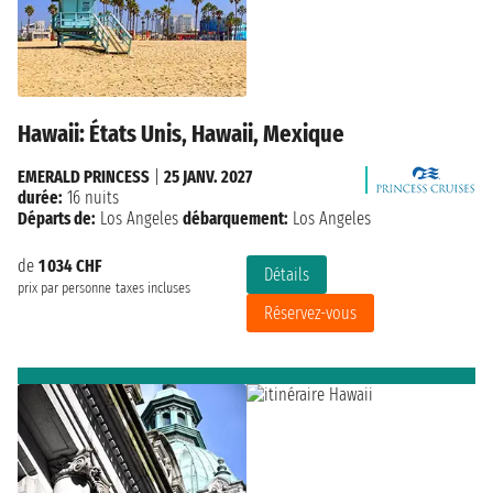
Hawaii: États Unis, Hawaii, Mexique
EMERALD PRINCESS
|
25 JANV. 2027
durée:
16 nuits
Départs de:
Los Angeles
débarquement:
Los Angeles
de
1 034 CHF
Détails
prix par personne
taxes incluses
Réservez-vous