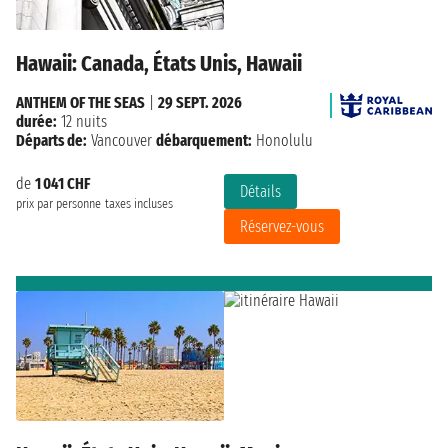
Hawaii: Canada, États Unis, Hawaii
ANTHEM OF THE SEAS
|
29 SEPT. 2026
durée:
12 nuits
Départs de:
Vancouver
débarquement:
Honolulu
de
1 041 CHF
Détails
prix par personne
taxes incluses
Réservez-vous