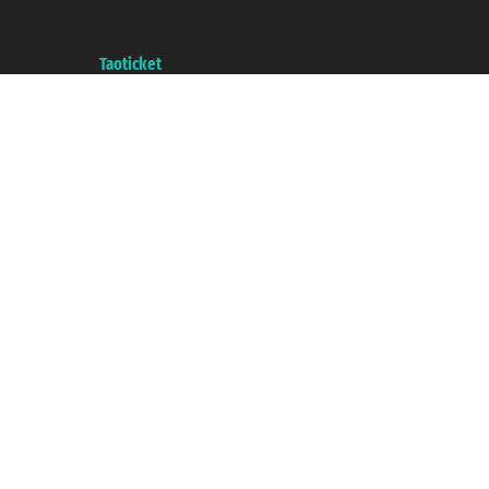
P.Iva 06206400720 - Capital social € 100.000,00 i.v. - ecrit a chambre de
commerce e genes a con REA 433093. - Aut. Prov. n° 6167/131601 -
assurance Unipol - polizza n. 206484182
A portal of the
Taoticket
group