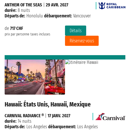
ANTHEM OF THE SEAS
|
29 AVR. 2027
durée:
8 nuits
Départs de:
Honolulu
débarquement:
Vancouver
de
717 CHF
Détails
prix par personne
taxes incluses
Réservez-vous
Hawaii: États Unis, Hawaii, Mexique
CARNIVAL RADIANCE ®
|
17 JANV. 2027
durée:
14 nuits
Départs de:
Los Angeles
débarquement:
Los Angeles