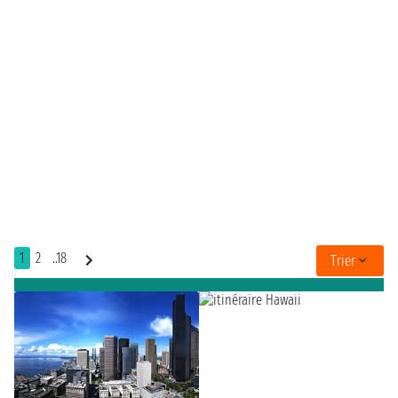
1
2
..18
Trier