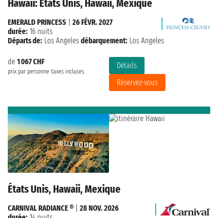
Hawaii: États Unis, Hawaii, Mexique
EMERALD PRINCESS
|
26 FÉVR. 2027
durée:
16 nuits
Départs de:
Los Angeles
débarquement:
Los Angeles
de
1 067 CHF
Détails
prix par personne
taxes incluses
Réservez-vous
États Unis, Hawaii, Mexique
CARNIVAL RADIANCE ®
|
28 NOV. 2026
durée:
14 nuits