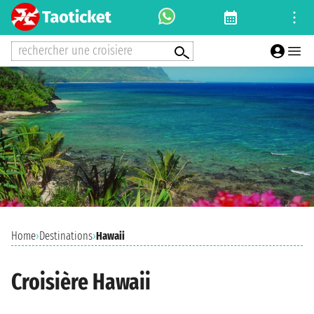
rechercher une croisiere
Home
›
Destinations
›
Hawaii
Croisière Hawaii