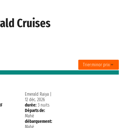
ald Cruises
Trier:
minor prix
Emerald Raiya
|
12 déc. 2026
HF
durée:
3 nuits
Départs de:
Mahé
débarquement:
Mahé