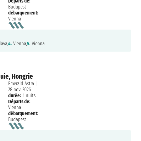
Départs de:
Budapest
débarquement:
Vienna
lava,
4.
Vienna,
5.
Vienna
uie, Hongrie
Emerald Astra
|
28 nov. 2026
durée:
4 nuits
Départs de:
Vienna
débarquement:
Budapest