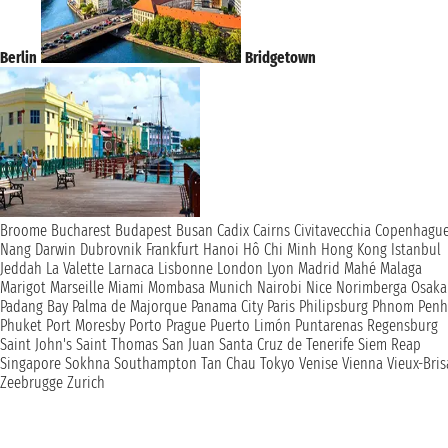
Berlin
Bridgetown
Broome
Bucharest
Budapest
Busan
Cadix
Cairns
Civitavecchia
Copenhagu
Nang
Darwin
Dubrovnik
Frankfurt
Hanoi
Hô Chi Minh
Hong Kong
Istanbul
Jeddah
La Valette
Larnaca
Lisbonne
London
Lyon
Madrid
Mahé
Malaga
Marigot
Marseille
Miami
Mombasa
Munich
Nairobi
Nice
Norimberga
Osaka
Padang Bay
Palma de Majorque
Panama City
Paris
Philipsburg
Phnom Penh
Phuket
Port Moresby
Porto
Prague
Puerto Limón
Puntarenas
Regensburg
Saint John's
Saint Thomas
San Juan
Santa Cruz de Tenerife
Siem Reap
Singapore
Sokhna
Southampton
Tan Chau
Tokyo
Venise
Vienna
Vieux-Bri
Zeebrugge
Zurich