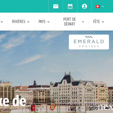
PORT DE
RIVIÈRES
PAYS
FÊTE
DÉPART
xe de