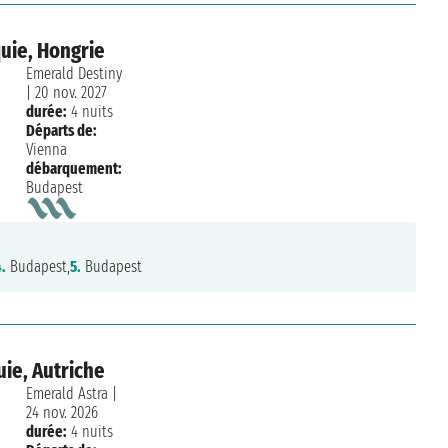
uie, Hongrie
Emerald Destiny
|
20 nov. 2027
durée:
4 nuits
Départs de:
Vienna
débarquement:
Budapest
4.
Budapest,
5.
Budapest
ie, Autriche
Emerald Astra
|
24 nov. 2026
durée:
4 nuits