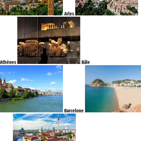
Arles
Athènes
Bâle
Barcelone