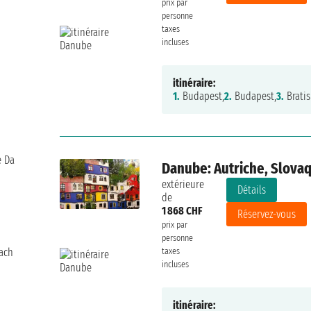
prix par
personne
taxes
incluses
itinéraire:
1.
Budapest,
2.
Budapest,
3.
Bratis
e
Da
Danube: Autriche, Slovaq
extérieure
Détails
de
1 868 CHF
Réservez-vous
prix par
personne
taxes
sach
incluses
itinéraire: