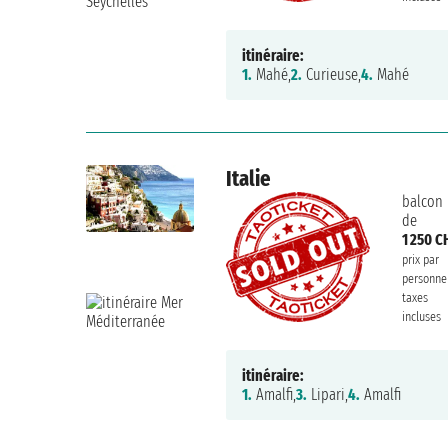
itinéraire:
1.
Mahé,
2.
Curieuse,
4.
Mahé
Italie
balcon
de
1 250 C
prix par
personne
taxes
incluses
itinéraire:
1.
Amalfi,
3.
Lipari,
4.
Amalfi