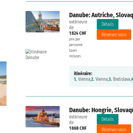
Danube: Autriche, Slovaq
extérieure
Détails
de
1 824 CHF
Réservez-vous
prix par
personne
taxes
incluses
itinéraire:
1.
Vienna,
2.
Vienna,
3.
Bratislava,
Danube: Hongrie, Slovaqu
extérieure
Détails
de
1 868 CHF
Réservez-vous