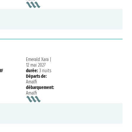
Emerald Xara
|
12 mai 2027
HF
durée:
3 nuits
Départs de:
Amalfi
débarquement:
Amalfi