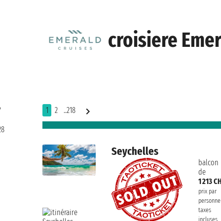
croisiere Emer
1
2
..218
7
28
Seychelles
balcon
de
1 213 C
prix par
personne
taxes
incluses