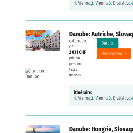
1.
Vienna,
2.
Vienna,
3.
Bratislava,
Danube: Autriche, Slovaq
extérieure
Détails
de
2 031 CHF
Réservez-vous
prix par
personne
taxes
incluses
itinéraire:
1.
Vienna,
2.
Vienna,
3.
Bratislava,
Danube: Hongrie, Slovaqu