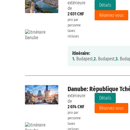
extérieure
Détails
de
2 031 CHF
Réservez-vous
prix par
personne
taxes
incluses
itinéraire:
1.
Budapest,
2.
Budapest,
3.
Budap
Danube: République Tchè
extérieure
Détails
de
2 074 CHF
Réservez-vous
prix par
personne
taxes
incluses