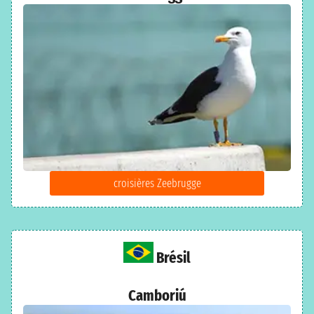
croisières Zeebrugge
Brésil
Camboriú