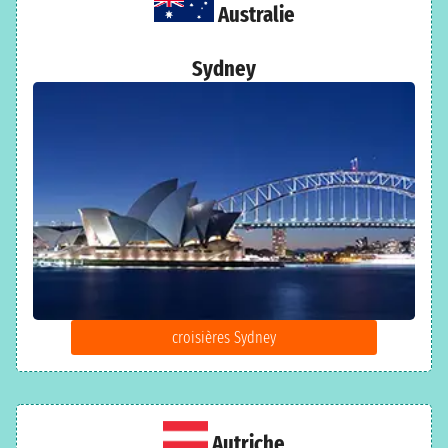
Australie
Sydney
croisières Sydney
Autriche