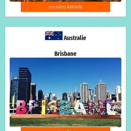
croisières Adélaïde
Australie
Brisbane