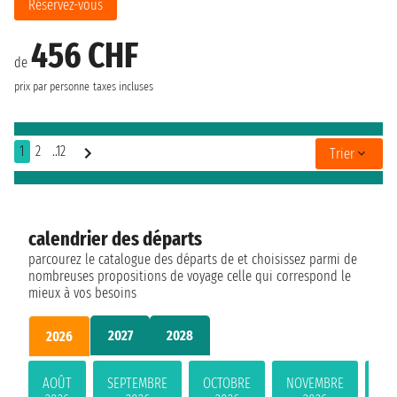
Réservez-vous
456 CHF
de
prix par personne
taxes incluses
1
2
..12
Trier
calendrier des départs
parcourez le catalogue des départs de et choisissez parmi de
nombreuses propositions de voyage celle qui correspond le
mieux à vos besoins
2027
2028
2026
AOÛT
SEPTEMBRE
OCTOBRE
NOVEMBRE
DÉ