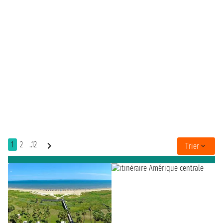
1
2
..12
Trier