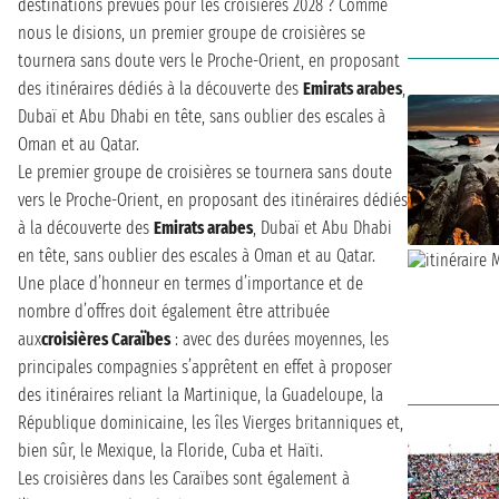
destinations prévues pour les croisières 2028 ? Comme
nous le disions, un premier groupe de croisières se
tournera sans doute vers le Proche-Orient, en proposant
des itinéraires dédiés à la découverte des
Emirats arabes
,
Dubaï et Abu Dhabi en tête, sans oublier des escales à
Oman et au Qatar.
Le premier groupe de croisières se tournera sans doute
vers le Proche-Orient, en proposant des itinéraires dédiés
à la découverte des
Emirats arabes
, Dubaï et Abu Dhabi
en tête, sans oublier des escales à Oman et au Qatar.
Une place d’honneur en termes d’importance et de
nombre d’offres doit également être attribuée
aux
croisières Caraïbes
: avec des durées moyennes, les
principales compagnies s’apprêtent en effet à proposer
des itinéraires reliant la Martinique, la Guadeloupe, la
République dominicaine, les îles Vierges britanniques et,
bien sûr, le Mexique, la Floride, Cuba et Haïti.
Les croisières dans les Caraïbes sont également à