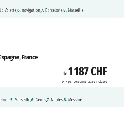
La Valette,
6.
navigation,
7.
Barcelone,
8.
Marseille
 Espagne, France
1 187 CHF
de
prix par personne
taxes incluses
elone,
5.
Marseille,
6.
Gênes,
7.
Naples,
8.
Messine