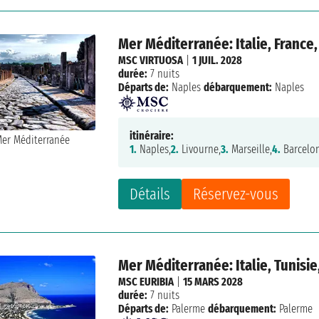
Mer Méditerranée: Italie, France,
MSC VIRTUOSA
|
1 JUIL. 2028
durée:
7 nuits
Départs de:
Naples
débarquement:
Naples
itinéraire:
1.
Naples,
2.
Livourne,
3.
Marseille,
4.
Barcelo
Détails
Réservez-vous
Mer Méditerranée: Italie, Tunisie
MSC EURIBIA
|
15 MARS 2028
durée:
7 nuits
Départs de:
Palerme
débarquement:
Palerme