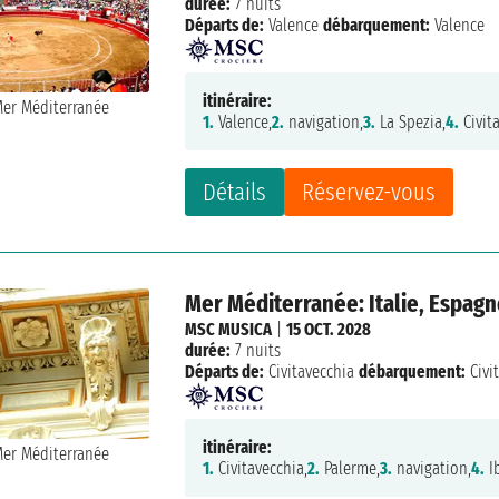
durée:
7 nuits
Départs de:
Valence
débarquement:
Valence
itinéraire:
1.
Valence,
2.
navigation,
3.
La Spezia,
4.
Civit
Détails
Réservez-vous
Mer Méditerranée: Italie, Espagn
MSC MUSICA
|
15 OCT. 2028
durée:
7 nuits
Départs de:
Civitavecchia
débarquement:
Civi
itinéraire:
1.
Civitavecchia,
2.
Palerme,
3.
navigation,
4.
Ib