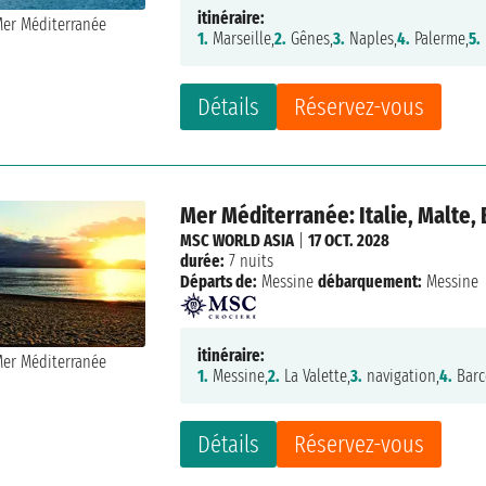
itinéraire:
1.
Marseille,
2.
Gênes,
3.
Naples,
4.
Palerme,
5.
Détails
Réservez-vous
Mer Méditerranée: Italie, Malte,
MSC WORLD ASIA
|
17 OCT. 2028
durée:
7 nuits
Départs de:
Messine
débarquement:
Messine
itinéraire:
1.
Messine,
2.
La Valette,
3.
navigation,
4.
Barc
Détails
Réservez-vous