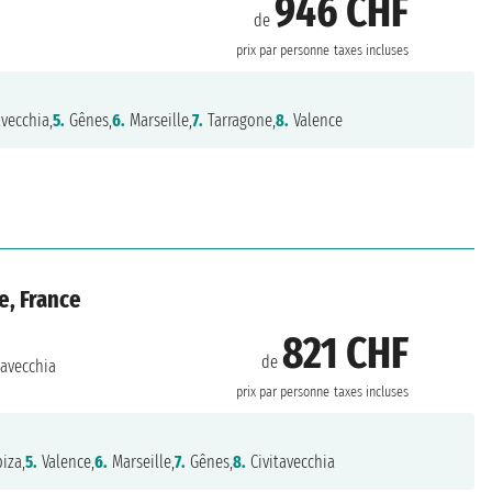
946 CHF
de
prix par personne
taxes incluses
avecchia,
5.
Gênes,
6.
Marseille,
7.
Tarragone,
8.
Valence
e, France
821 CHF
de
tavecchia
prix par personne
taxes incluses
iza,
5.
Valence,
6.
Marseille,
7.
Gênes,
8.
Civitavecchia