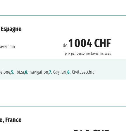
, Espagne
1 004 CHF
de
tavecchia
prix par personne
taxes incluses
elone,
5.
Ibiza,
6.
navigation,
7.
Cagliari,
8.
Civitavecchia
e, France