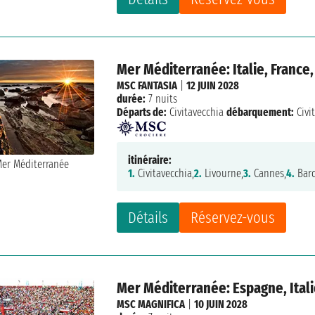
Mer Méditerranée: Italie, France
MSC FANTASIA
|
12 JUIN 2028
durée:
7 nuits
Départs de:
Civitavecchia
débarquement:
Civi
itinéraire:
1.
Civitavecchia,
2.
Livourne,
3.
Cannes,
4.
Barc
Détails
Réservez-vous
Mer Méditerranée: Espagne, Itali
MSC MAGNIFICA
|
10 JUIN 2028