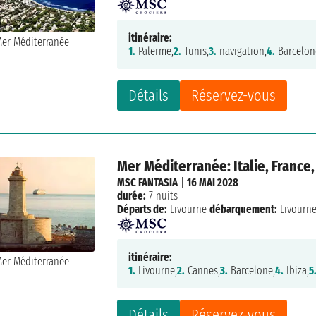
itinéraire:
1.
Palerme,
2.
Tunis,
3.
navigation,
4.
Barcelon
Détails
Réservez-vous
Mer Méditerranée: Italie, France
MSC FANTASIA
|
16 MAI 2028
durée:
7 nuits
Départs de:
Livourne
débarquement:
Livourn
itinéraire:
1.
Livourne,
2.
Cannes,
3.
Barcelone,
4.
Ibiza,
5
Détails
Réservez-vous