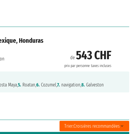
Mexique, Honduras
543 CHF
de
ton
prix par personne
taxes incluses
sta Maya,
5.
Roatan,
6.
Cozumel,
7.
navigation,
8.
Galveston
Trier:
Croisières recommandées