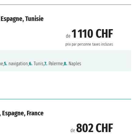
 Espagne, Tunisie
1 110 CHF
de
prix par personne
taxes incluses
ne,
5.
navigation,
6.
Tunis,
7.
Palerme,
8.
Naples
, Espagne, France
802 CHF
de