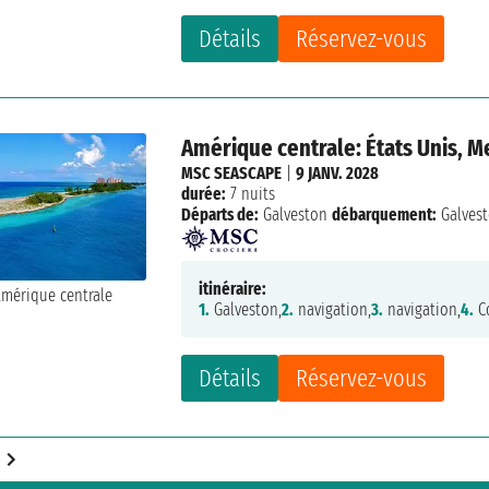
Détails
Réservez-vous
Amérique centrale: États Unis, 
MSC SEASCAPE
|
9 JANV. 2028
durée:
7 nuits
Départs de:
Galveston
débarquement:
Galves
itinéraire:
1.
Galveston,
2.
navigation,
3.
navigation,
4.
Co
Détails
Réservez-vous