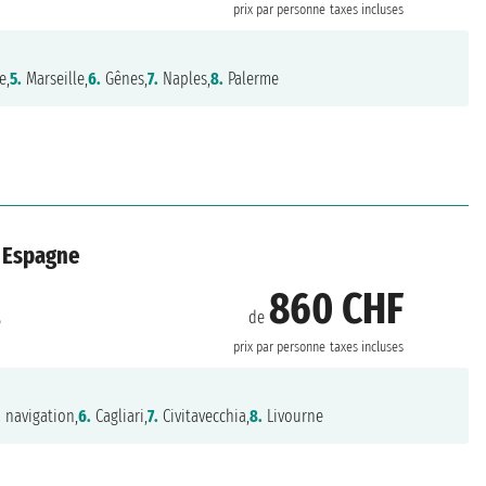
prix par personne
taxes incluses
e,
5.
Marseille,
6.
Gênes,
7.
Naples,
8.
Palerme
, Espagne
860 CHF
de
e
prix par personne
taxes incluses
.
navigation,
6.
Cagliari,
7.
Civitavecchia,
8.
Livourne