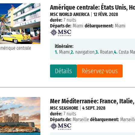
Amérique centrale: États Unis, 
MSC WORLD AMERICA
|
12 FÉVR. 2028
durée:
7 nuits
Départs de:
Miami
débarquement:
Miami
itinéraire:
1.
Miami,
2.
navigation,
3.
Roatan,
4.
Costa Ma
Détails
Réservez-vous
Mer Méditerranée: France, Italie
MSC SEASHORE
|
4 SEPT. 2028
durée:
7 nuits
Départs de:
Marseille
débarquement:
Marseill