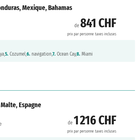
Honduras, Mexique, Bahamas
841 CHF
de
prix par personne
taxes incluses
ya,
5.
Cozumel,
6.
navigation,
7.
Ocean Cay,
8.
Miami
, Malte, Espagne
1 216 CHF
de
e
prix par personne
taxes incluses