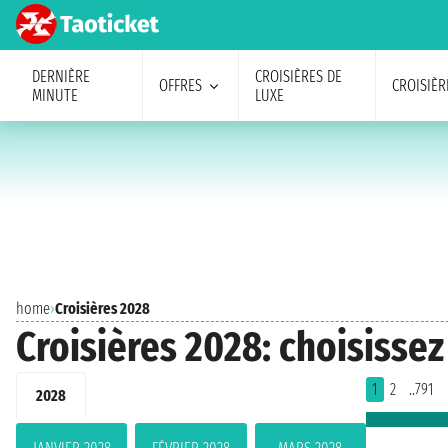
DERNIÈRE
CROISIÈRES DE
OFFRES
CROISIÈR
MINUTE
LUXE
home
›
Croisières 2028
Croisières 2028: choisissez
1
2
..791
2028