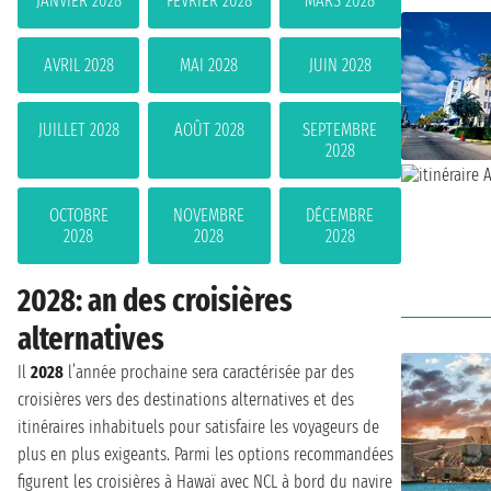
JANVIER 2028
FÉVRIER 2028
MARS 2028
AVRIL 2028
MAI 2028
JUIN 2028
JUILLET 2028
AOÛT 2028
SEPTEMBRE
2028
OCTOBRE
NOVEMBRE
DÉCEMBRE
2028
2028
2028
2028: an des croisières
alternatives
Il
2028
l’année prochaine sera caractérisée par des
croisières vers des destinations alternatives et des
itinéraires inhabituels pour satisfaire les voyageurs de
plus en plus exigeants. Parmi les options recommandées
figurent les croisières à Hawaï avec NCL à bord du navire