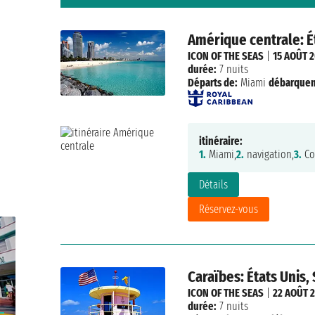
Amérique centrale: É
ICON OF THE SEAS
|
15 AOÛT 
durée:
7 nuits
Départs de:
Miami
débarque
itinéraire:
1.
Miami,
2.
navigation,
3.
Co
Détails
Réservez-vous
Caraïbes: États Unis,
ICON OF THE SEAS
|
22 AOÛT 
durée:
7 nuits