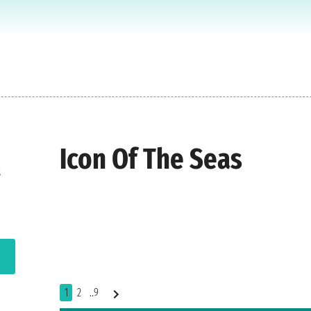
Icon Of The Seas
s
1
2
..9