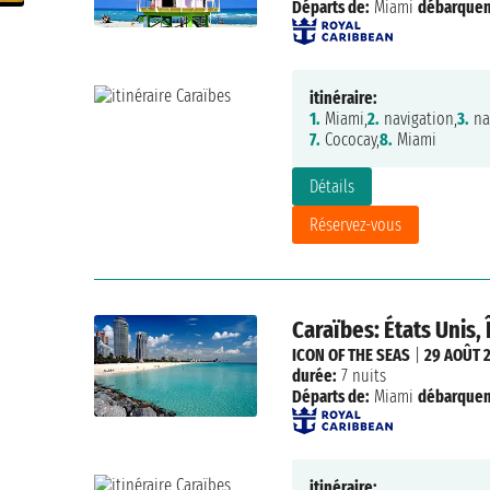
Départs de:
Miami
débarque
itinéraire:
1.
Miami,
2.
navigation,
3.
na
7.
Cococay,
8.
Miami
Détails
Réservez-vous
Caraïbes: États Unis,
ICON OF THE SEAS
|
29 AOÛT 
durée:
7 nuits
Départs de:
Miami
débarque
itinéraire: