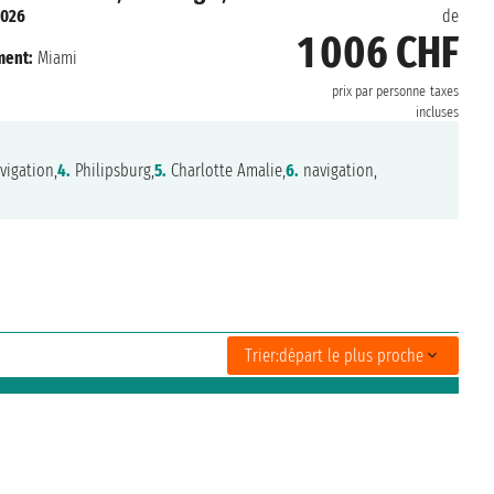
2026
de
1 006 CHF
ment:
Miami
prix par personne
taxes
incluses
vigation,
4.
Philipsburg,
5.
Charlotte Amalie,
6.
navigation,
Trier:
départ le plus proche