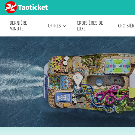
DERNIÈRE
CROISIÈRES DE
OFFRES
CROISIÈR
MINUTE
LUXE