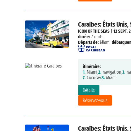
Caraïbes: États Unis,
ICON OF THE SEAS
|
12 SEPT. 
durée:
7 nuits
Départs de:
Miami
débarque
itinéraire:
1.
Miami,
2.
navigation,
3.
na
7.
Cococay,
8.
Miami
Détails
Réservez-vous
Caraïbes: États Unis,