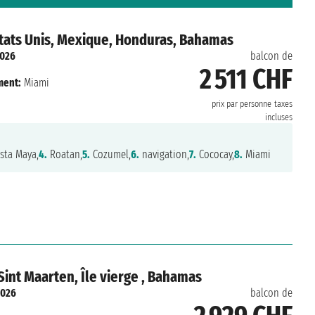
tats Unis, Mexique, Honduras, Bahamas
2026
balcon de
2 511 CHF
ment:
Miami
prix par personne
taxes
incluses
sta Maya,
4.
Roatan,
5.
Cozumel,
6.
navigation,
7.
Cococay,
8.
Miami
 Sint Maarten, Île vierge , Bahamas
2026
balcon de