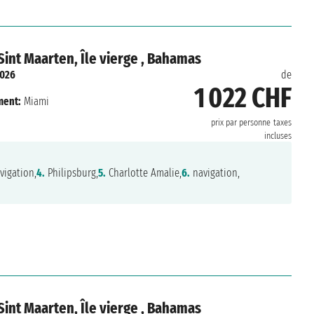
 Sint Maarten, Île vierge , Bahamas
2026
de
1 022 CHF
ment:
Miami
prix par personne
taxes
incluses
vigation,
4.
Philipsburg,
5.
Charlotte Amalie,
6.
navigation,
 Sint Maarten, Île vierge , Bahamas