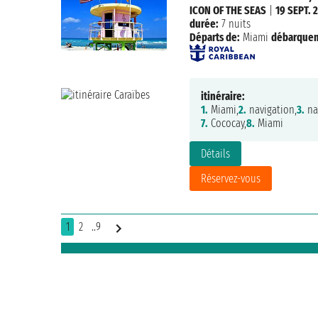
ICON OF THE SEAS
|
19 SEPT. 
durée:
7 nuits
Départs de:
Miami
débarque
itinéraire:
1.
Miami,
2.
navigation,
3.
na
7.
Cococay,
8.
Miami
Détails
Réservez-vous
1
2
..9