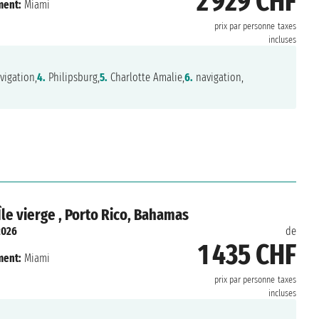
2 929 CHF
ment:
Miami
prix par personne
taxes
incluses
vigation,
4.
Philipsburg,
5.
Charlotte Amalie,
6.
navigation,
 Île vierge , Porto Rico, Bahamas
2026
de
1 435 CHF
ment:
Miami
prix par personne
taxes
incluses