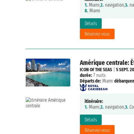
1.
Miami,
2.
navigation,
3.
na
8.
Miami
Détails
Réservez-vous
Amérique centrale: É
ICON OF THE SEAS
|
5 SEPT. 2
durée:
7 nuits
Départs de:
Miami
débarque
itinéraire:
1.
Miami,
2.
navigation,
3.
Co
Détails
Réservez-vous