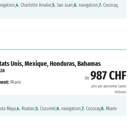
vigation,
4.
Charlotte Amalie,
5.
San Juan,
6.
navigation,
7.
Cococay,
tats Unis, Mexique, Honduras, Bahamas
026
987 CHF
de
ment:
Miami
prix par personne
taxes
incluses
sta Maya,
4.
Roatan,
5.
Cozumel,
6.
navigation,
7.
Cococay,
8.
Miami