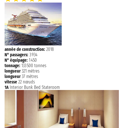
08:00
année de construction:
2018
N° passagers:
3 934
N° équipage:
1 450
tonnage:
133 500 tonnes
longueur
321 mètres
longueur
37 mètres
vitesse
22 nœuds
1A
Interior Bunk Bed Stateroom