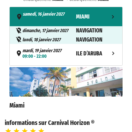
samedi, 16 janvier 2027
MIAMI
- 15:30
NAVIGATION
dimanche, 17 janvier 2027
NAVIGATION
lundi, 18 janvier 2027
mardi, 19 janvier 2027
ILE D’ARUBA
09:00 - 22:00
mercredi, 20 janvier 2027
WILLEMSTAD
08:00 - 17:00
NAVIGATION
jeudi, 21 janvier 2027
NAVIGATION
vendredi, 22 janvier 2027
Miami
CELEBRATION
samedi, 23 janvier 2027
09:00 - 17:00
KEY
informations sur Carnival Horizon ®
dimanche, 24 janvier 2027
MIAMI