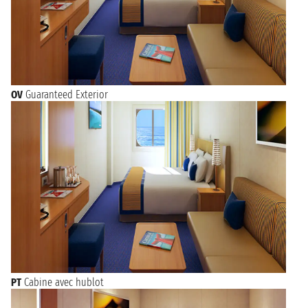
OV
Guaranteed Exterior
PT
Cabine avec hublot