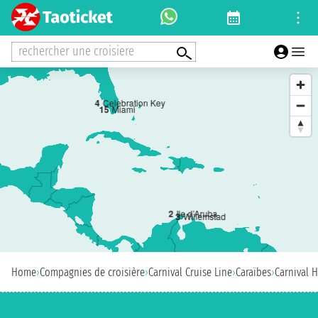
rechercher une croisiere
4
Celebration Key
1
5
Miami
2
Ile d’Aruba
3
Willemstad
Home
›
Compagnies de croisière
›
Carnival Cruise Line
›
Caraïbes
›
Carnival 