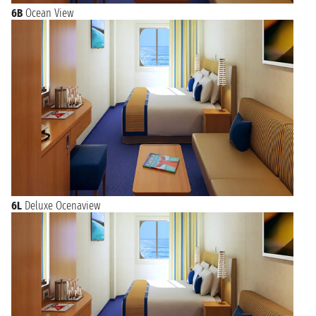
6B
Ocean View
6L
Deluxe Ocenaview