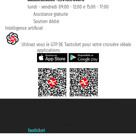
lundi - vendredi 09:00 - 12:00 e 15:00 - 17:00
Assistance gratuite
Soutien dédié
Intelligence artificiel
Utilisez vous le GTP DE Taoticket pour votre croisière idéale
applications
Taoticket S.r.l. Via Brigata Liguria, 3/21 16121 Genova ©2007/2026 -
Taoticket ® registree
P.Iva 06206400720 - Capital social € 100.000,00 i.v. - ecrit a chambre de
commerce e genes a con REA 433093. - Aut. Prov. n° 6167/131601 -
assurance Unipol - polizza n. 206484182
A portal of the
Taoticket
group