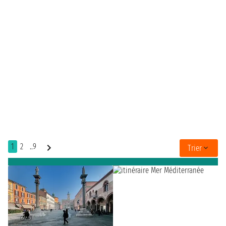
1
2
..9
Trier