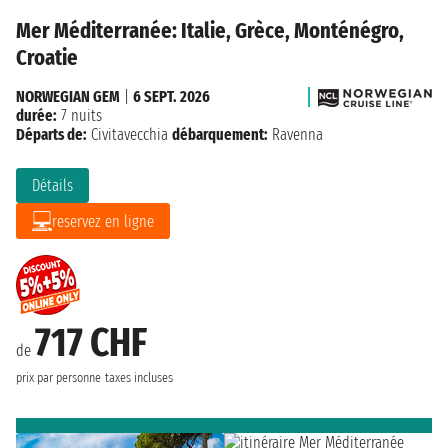
Mer Méditerranée: Italie, Grèce, Monténégro,
Croatie
NORWEGIAN GEM
|
6 SEPT. 2026
durée:
7 nuits
Départs de:
Civitavecchia
débarquement:
Ravenna
Détails
reservez en ligne
717 CHF
de
prix par personne
taxes incluses