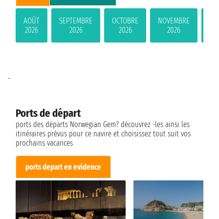
AOÛT
SEPTEMBRE
OCTOBRE
NOVEMBRE
DÉ
2026
2026
2026
2026
-
Ports de départ
ports des départs Norwegian Gem? découvrez -les ainsi les
itinéraires prévus pour ce navire et choisissez tout suit vos
prochains vacances
ports depart en evidence