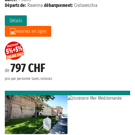
Départs de:
Ravenna
débarquement:
Civitavecchia
Détails
reservez en ligne
797 CHF
de
prix par personne
taxes incluses