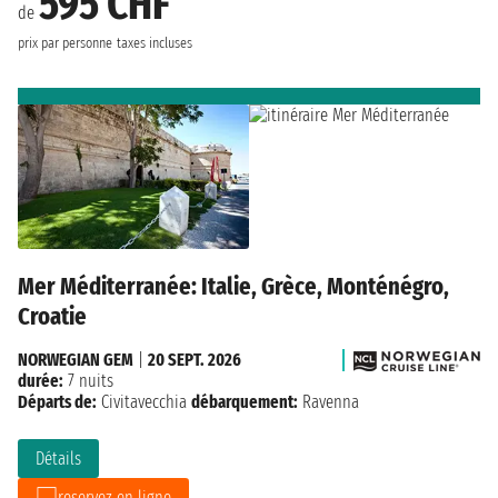
595 CHF
de
prix par personne
taxes incluses
Mer Méditerranée: Italie, Grèce, Monténégro,
Croatie
NORWEGIAN GEM
|
20 SEPT. 2026
durée:
7 nuits
Départs de:
Civitavecchia
débarquement:
Ravenna
Détails
reservez en ligne