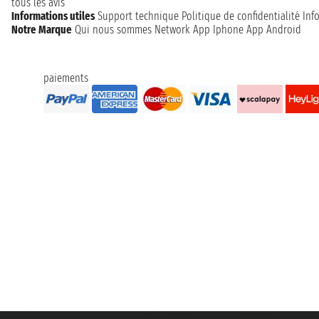
tous les avis
Informations utiles
Support technique
Politique de confidentialité
Inf
Notre Marque
Qui nous sommes
Network
App Iphone
App Android
paiements
Taoticket S.r.l. Via Brigata Liguria, 3/21 16121 Genova ©2007/2026 - Taoticke