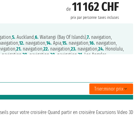
11 162 CHF
de
prix par personne
taxes incluses
gation,
5.
Auckland,
6.
Waitangi (Bay Of Islands),
7.
navigation,
avigation,
12.
navigation,
14.
Apia,
15.
navigation,
16.
navigation,
vigation,
21.
navigation,
22.
navigation,
23.
navigation,
24.
Honolulu,
.
navigation,
29.
navigation,
30.
navigation,
31.
Los Angeles,
on,
35.
Victoria,
36.
Vancouver,
37.
navigation,
38.
Wrangell,
39.
Juneau,
ttier,
43.
navigation,
44.
navigation,
45.
navigation,
46.
navigation,
,
50.
navigation,
51.
Tokyo,
52.
Shimizu,
53.
Osaka,
54.
Kochi,
.
Keelung,
59.
navigation,
60.
Hong Kong,
61.
Hong Kong,
nh,
65.
navigation,
66.
Singapore,
67.
navigation,
68.
navigation,
Trier:
minor prix
avigation,
73.
Darwin,
74.
navigation,
75.
navigation,
76.
navigation,
0.
navigation,
81.
Sydney
seils pour votre croisière
Quand partir en croisière
Excursions
Video 3D