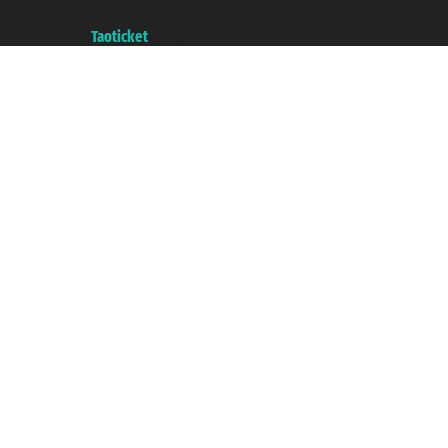
P.Iva 06206400720 - Capital social € 100.000,00 i.v. - ecrit a chambre de c
A portal of the
Taoticket
group