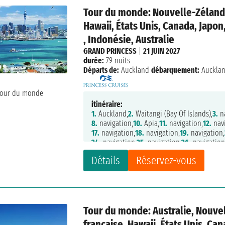
Tour du monde: Nouvelle-Zélande,
Hawaii, États Unis, Canada, Japo
, Indonésie, Australie
GRAND PRINCESS
|
21 JUIN 2027
durée:
79 nuits
Départs de:
Auckland
débarquement:
Auckla
itinéraire:
1.
Auckland,
2.
Waitangi (Bay Of Islands),
3.
na
8.
navigation,
10.
Apia,
11.
navigation,
12.
navi
17.
navigation,
18.
navigation,
19.
navigation,
24.
navigation,
25.
navigation,
26.
navigation
31.
Victoria,
32.
Vancouver,
33.
navigation,
34.
Détails
Réservez-vous
38.
Whittier,
39.
navigation,
40.
navigation,
4
45.
navigation,
46.
navigation,
47.
Tokyo,
48.
53.
Ishigaki,
54.
Keelung,
55.
navigation,
56.
H
60.
Hô Chi Minh,
61.
navigation,
62.
Singapor
67.
navigation,
68.
navigation,
69.
Darwin,
70
Tour du monde: Australie, Nouvel
74.
navigation,
75.
Brisbane,
76.
navigation,
7
française, Hawaii, États Unis, Ca