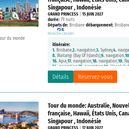
Singapour , Indonésie
GRAND PRINCESS
|
15 JUIN 2027
durée:
79 nuits
Départs de:
Brisbane
débarquement:
Brisban
itinéraire:
1.
Brisbane,
2.
navigation,
3.
Sydney,
4.
naviga
8.
Waitangi (Bay Of Islands),
9.
navigation,
10
16.
Apia,
17.
navigation,
18.
navigation,
19.
Pa
24.
navigation,
25.
navigation,
26.
Honolulu,
31.
navigation,
32.
navigation,
33.
Los Angele
Détails
Réservez-vous
38.
Vancouver,
39.
navigation,
40.
Wrangell,
4
45.
navigation,
46.
navigation,
47.
navigation
52.
navigation,
53.
Tokyo,
54.
Shimizu,
55.
Osa
61.
navigation,
62.
Hong Kong,
63.
Hong Kong
68.
Singapore,
69.
navigation,
70.
navigation
Tour du monde: Australie, Nouvel
76.
navigation,
77.
navigation,
78.
navigation,
française, Hawaii, États Unis, Ca
Singapour , Indonésie
GRAND PRINCESS
|
17 JUIN 2027