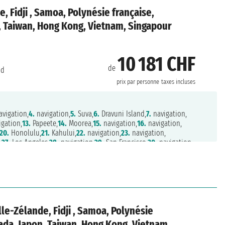
 Fidji , Samoa, Polynésie française,
n, Taiwan, Hong Kong, Vietnam, Singapour
10 181 CHF
de
nd
prix par personne
taxes incluses
vigation,
4.
navigation,
5.
Suva,
6.
Dravuni Island,
7.
navigation,
gation,
13.
Papeete,
14.
Moorea,
15.
navigation,
16.
navigation,
20.
Honolulu,
21.
Kahului,
22.
navigation,
23.
navigation,
,
27.
Los Angeles,
28.
navigation,
29.
San Francisco,
30.
navigation,
Wrangell,
35.
Juneau,
36.
Hubbard Glacier,
37.
College Fjord,
1.
navigation,
42.
navigation,
43.
navigation,
44.
navigation,
Shimizu,
49.
Osaka,
50.
Kochi,
51.
Kagoshima,
52.
navigation,
ong Kong,
57.
Hong Kong,
58.
navigation,
59.
navigation,
e,
63.
navigation,
64.
navigation,
65.
navigation,
66.
Benoa,
.
navigation,
71.
navigation,
72.
navigation,
73.
navigation,
le-Zélande, Fidji , Samoa, Polynésie
7.
Sydney,
78.
navigation,
79.
navigation,
80.
navigation,
81.
Auckland
nada, Japon, Taiwan, Hong Kong, Vietnam,