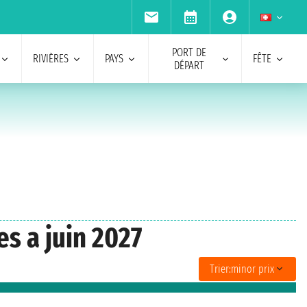
PORT DE
RIVIÈRES
PAYS
FÊTE
DÉPART
s a juin 2027
Trier:
minor prix