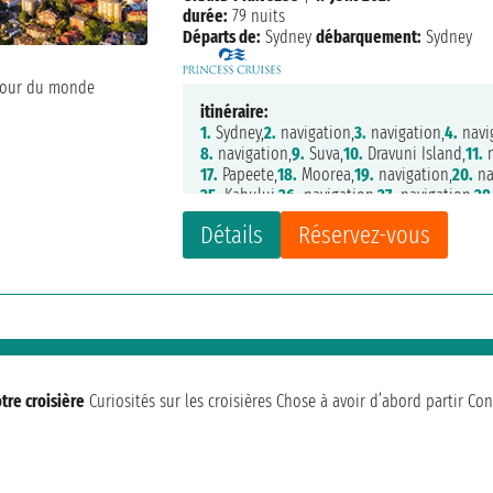
durée:
79 nuits
Départs de:
Sydney
débarquement:
Sydney
itinéraire:
1.
Sydney,
2.
navigation,
3.
navigation,
4.
navi
8.
navigation,
9.
Suva,
10.
Dravuni Island,
11.
n
17.
Papeete,
18.
Moorea,
19.
navigation,
20.
na
25.
Kahului,
26.
navigation,
27.
navigation,
28
32.
navigation,
33.
San Francisco,
34.
navigati
Détails
Réservez-vous
40.
Hubbard Glacier,
41.
College Fjord,
42.
Whi
47.
navigation,
48.
navigation,
49.
navigation
55.
Kagoshima,
56.
navigation,
57.
Ishigaki,
58
62.
navigation,
63.
navigation,
64.
Hô Chi Mi
69.
navigation,
70.
Benoa,
71.
navigation,
72.
n
77.
navigation,
78.
navigation,
79.
Brisbane,
8
tre croisière
Curiosités sur les croisières
Chose à avoir d’abord partir
Con