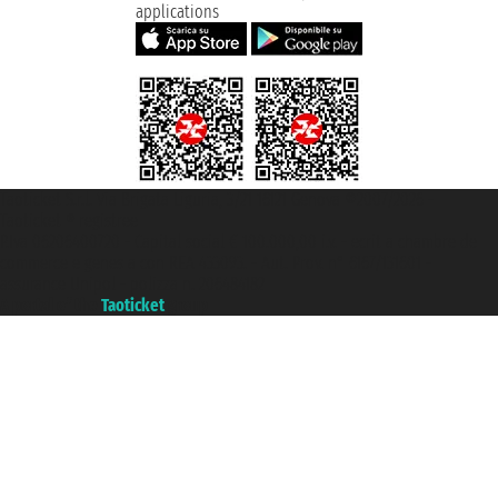
applications
Taoticket S.r.l. Via Brigata Liguria, 3/21 16121 Genova ©2007/2026 -
Taoticket ® registree
P.Iva 06206400720 - Capital social € 100.000,00 i.v. - ecrit a chambre de
commerce e genes a con REA 433093. - Aut. Prov. n° 6167/131601 -
assurance Unipol - polizza n. 206484182
A portal of the
Taoticket
group