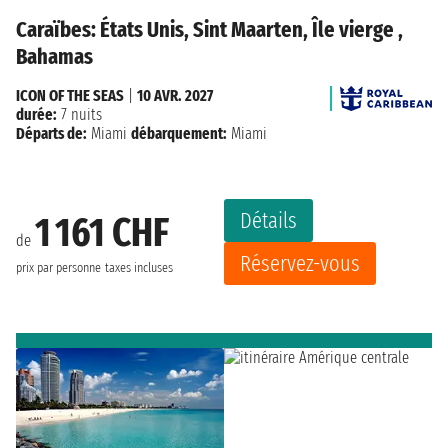
Caraïbes: États Unis, Sint Maarten, Île vierge ,
Bahamas
ICON OF THE SEAS
|
10 AVR. 2027
durée:
7 nuits
Départs de:
Miami
débarquement:
Miami
Détails
1 161 CHF
de
Réservez-vous
prix par personne
taxes incluses