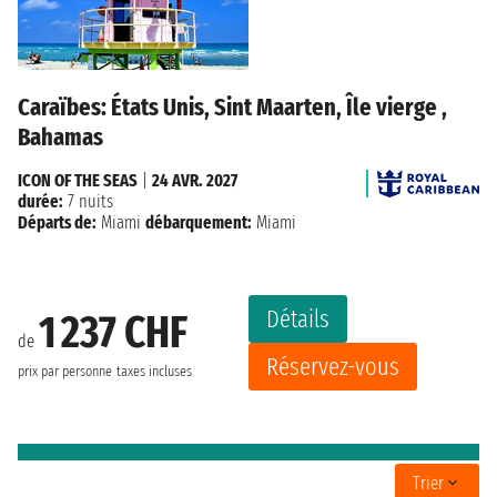
Caraïbes: États Unis, Sint Maarten, Île vierge ,
Bahamas
ICON OF THE SEAS
|
24 AVR. 2027
durée:
7 nuits
Départs de:
Miami
débarquement:
Miami
Détails
1 237 CHF
de
Réservez-vous
prix par personne
taxes incluses
Trier