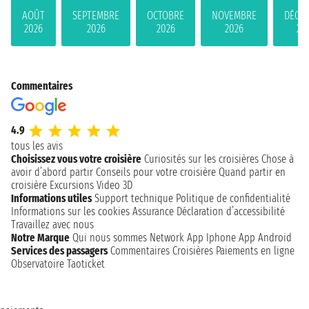
AOÛT
SEPTEMBRE
OCTOBRE
NOVEMBRE
DÉCE
2026
2026
2026
2026
20
Commentaires
4.9
tous les avis
Choisissez vous votre croisière
Curiosités sur les croisières
Chose à
avoir d’abord partir
Conseils pour votre croisière
Quand partir en
croisière
Excursions
Video 3D
Informations utiles
Support technique
Politique de confidentialité
Informations sur les cookies
Assurance
Déclaration d’accessibilité
Travaillez avec nous
Notre Marque
Qui nous sommes
Network
App Iphone
App Android
Services des passagers
Commentaires Croisières
Paiements en ligne
Observatoire Taoticket