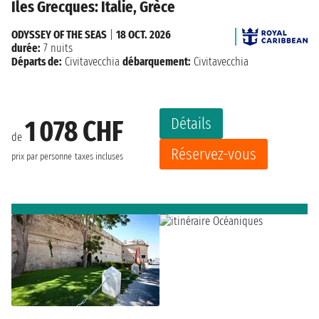
Îles Grecques: Italie, Grèce
ODYSSEY OF THE SEAS
|
18 OCT. 2026
durée:
7 nuits
Départs de:
Civitavecchia
débarquement:
Civitavecchia
Détails
1 078 CHF
de
Réservez-vous
prix par personne
taxes incluses