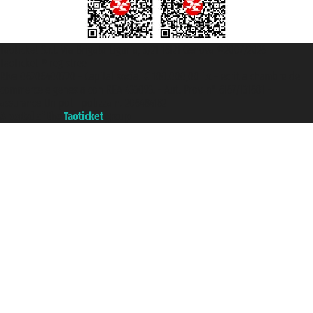
Taoticket S.r.l. Via Brigata Liguria, 3/21 16121 Genova ©2007/2026 -
Taoticket ® registree
P.Iva 06206400720 - Capital social € 100.000,00 i.v. - ecrit a chambre de
commerce e genes a con REA 433093. - Aut. Prov. n° 6167/131601 -
assurance Unipol - polizza n. 206484182
A portal of the
Taoticket
group