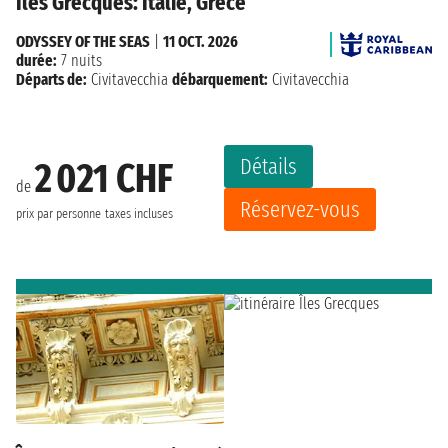
Îles Grecques: Italie, Grèce
ODYSSEY OF THE SEAS
|
11 OCT. 2026
durée:
7 nuits
Départs de:
Civitavecchia
débarquement:
Civitavecchia
Détails
2 021 CHF
de
Réservez-vous
prix par personne
taxes incluses