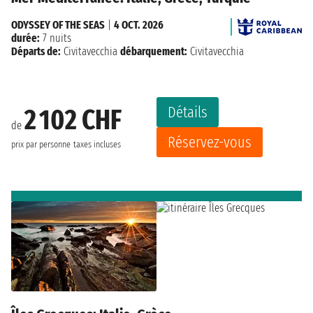
ODYSSEY OF THE SEAS
|
4 OCT. 2026
durée:
7 nuits
Départs de:
Civitavecchia
débarquement:
Civitavecchia
Détails
2 102 CHF
de
Réservez-vous
prix par personne
taxes incluses