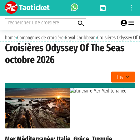
rechercher une croisiere
home
›
Compagnies de croisière
›
Royal Caribbean
›
Croisières Odyssey Of 
Croisières Odyssey Of The Seas
octobre 2026
Trier
Mer Méditerranée: Italie, Grèce, Turquie