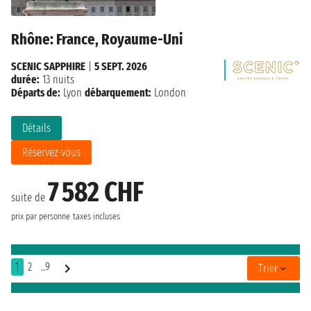
Rhône: France, Royaume-Uni
SCENIC SAPPHIRE
|
5 SEPT. 2026
durée:
13 nuits
Départs de:
Lyon
débarquement:
London
Détails
Réservez-vous
7 582 CHF
suite de
prix par personne
taxes incluses
1
2
..9
Trier