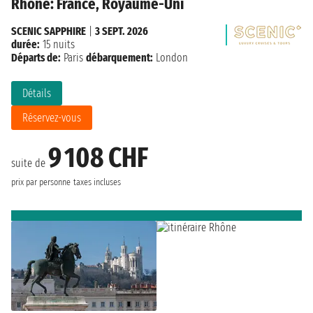
Rhône: France, Royaume-Uni
SCENIC SAPPHIRE
|
3 SEPT. 2026
durée:
15 nuits
Départs de:
Paris
débarquement:
London
Détails
Réservez-vous
9 108 CHF
suite de
prix par personne
taxes incluses