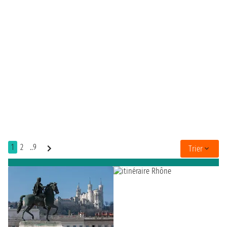
1
2
..9
Trier