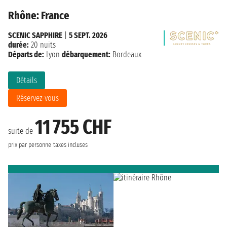
Rhône: France
SCENIC SAPPHIRE
|
5 SEPT. 2026
durée:
20 nuits
Départs de:
Lyon
débarquement:
Bordeaux
Détails
Réservez-vous
11 755 CHF
suite de
prix par personne
taxes incluses