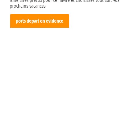
itinéraires prévus pour ce navire et choisissez tout suit vos
prochains vacances
ports depart en evidence