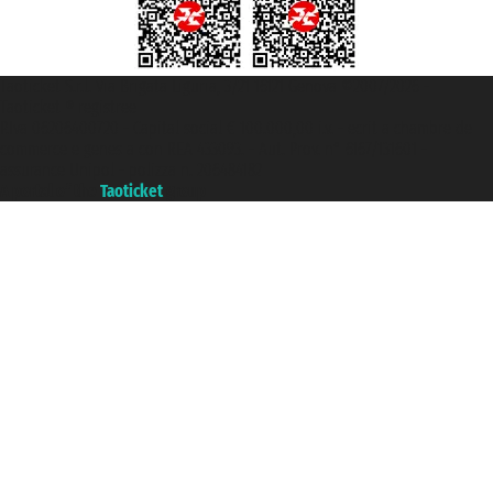
Taoticket S.r.l. Via Brigata Liguria, 3/21 16121 Genova ©2007/2026 -
Taoticket ® registree
P.Iva 06206400720 - Capital social € 100.000,00 i.v. - ecrit a chambre de
commerce e genes a con REA 433093. - Aut. Prov. n° 6167/131601 -
assurance Unipol - polizza n. 206484182
A portal of the
Taoticket
group