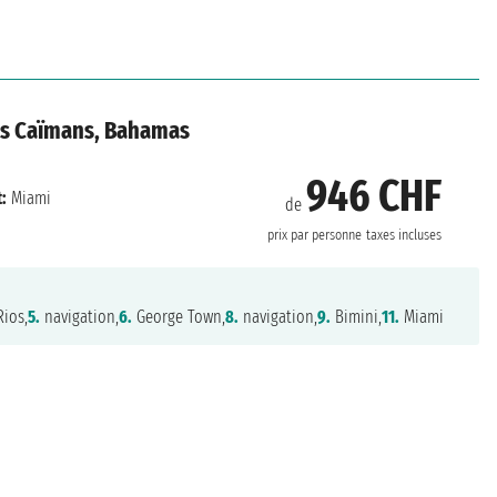
les Caïmans, Bahamas
946 CHF
:
Miami
de
prix par personne
taxes incluses
ios,
5.
navigation,
6.
George Town,
8.
navigation,
9.
Bimini,
11.
Miami