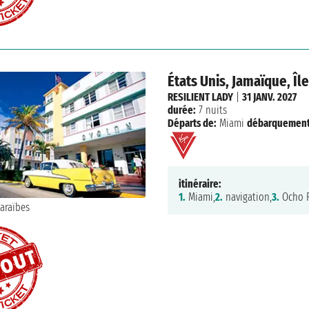
États Unis, Jamaïque, Î
RESILIENT LADY
|
31 JANV. 2027
durée:
7 nuits
Départs de:
Miami
débarquement
itinéraire:
1.
Miami,
2.
navigation,
3.
Ocho R