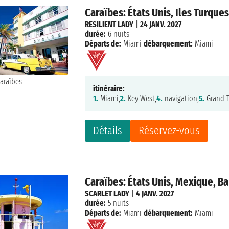
Caraïbes: États Unis, Iles Turqu
RESILIENT LADY
|
24 JANV. 2027
durée:
6 nuits
Départs de:
Miami
débarquement:
Miami
itinéraire:
1.
Miami,
2.
Key West,
4.
navigation,
5.
Grand T
Détails
Réservez-vous
Caraïbes: États Unis, Mexique, 
SCARLET LADY
|
4 JANV. 2027
durée:
5 nuits
Départs de:
Miami
débarquement:
Miami