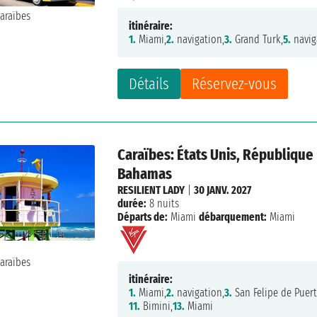
itinéraire:
1.
Miami,
2.
navigation,
3.
Grand Turk,
5.
navig
Détails
Réservez-vous
Caraïbes: États Unis, République
Bahamas
RESILIENT LADY
|
30 JANV. 2027
durée:
8 nuits
Départs de:
Miami
débarquement:
Miami
itinéraire:
1.
Miami,
2.
navigation,
3.
San Felipe de Puert
11.
Bimini,
13.
Miami