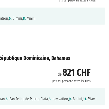
prix par personne
taxes incluses
ation,
6.
Bimini,
8.
Miami
, République Dominicaine, Bahamas
821 CHF
de
prix par personne
taxes incluses
uan,
6.
San Felipe de Puerto Plata,
8.
navigation,
9.
Bimini,
11.
Miami