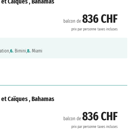
s et Caïques , Bahamas
836 CHF
balcon de
prix par personne
taxes incluses
ation,
6.
Bimini,
8.
Miami
s et Caïques , Bahamas
836 CHF
balcon de
prix par personne
taxes incluses