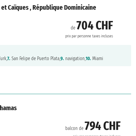
es et Caïques , République Dominicaine
704 CHF
de
prix par personne
taxes incluses
urk,
7.
San Felipe de Puerto Plata,
9.
navigation,
10.
Miami
Bahamas
794 CHF
balcon de