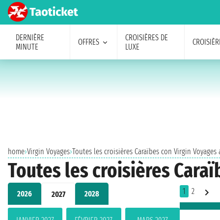
DERNIÈRE
CROISIÈRES DE
OFFRES
CROISIÈR
MINUTE
LUXE
home
›
Virgin Voyages
›
Toutes les croisières Caraïbes con Virgin Voyages 
Toutes les croisières Caraï
1
2
2026
2028
2027