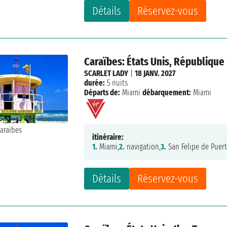
Détails
Réservez-vous
Caraïbes: États Unis, Républiqu
SCARLET LADY
|
18 JANV. 2027
durée:
5 nuits
Départs de:
Miami
débarquement:
Miami
itinéraire:
1.
Miami,
2.
navigation,
3.
San Felipe de Puert
Détails
Réservez-vous