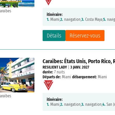
itinéraire:
1.
Miami,
2.
navigation,
3.
Costa Maya,
5.
navig
Détails
Réservez-vous
Caraïbes: États Unis, Porto Rico
RESILIENT LADY
|
3 JANV. 2027
durée:
7 nuits
Départs de:
Miami
débarquement:
Miami
itinéraire:
1.
Miami,
2.
navigation,
3.
navigation,
4.
San J