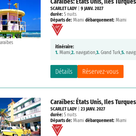
Caraïbes: États Unis, Iles Turque
SCARLET LADY
|
9 JANV. 2027
durée:
5 nuits
Départs de:
Miami
débarquement:
Miami
itinéraire:
1.
Miami,
2.
navigation,
3.
Grand Turk,
5.
navig
Détails
Réservez-vous
Caraïbes: États Unis, Iles Turque
SCARLET LADY
|
23 JANV. 2027
durée:
5 nuits
Départs de:
Miami
débarquement:
Miami