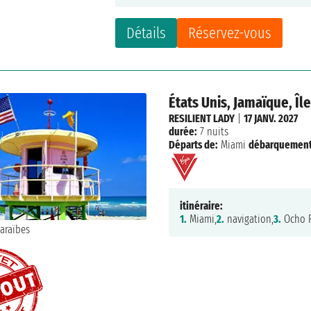
Détails
Réservez-vous
États Unis, Jamaïque, Î
RESILIENT LADY
|
17 JANV. 2027
durée:
7 nuits
Départs de:
Miami
débarquement
itinéraire:
1.
Miami,
2.
navigation,
3.
Ocho R