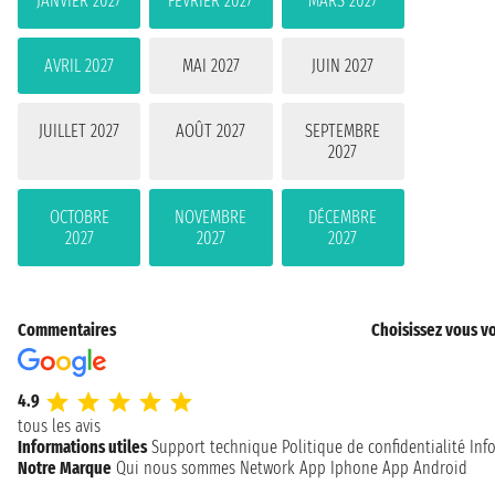
JANVIER 2027
FÉVRIER 2027
MARS 2027
AVRIL 2027
MAI 2027
JUIN 2027
JUILLET 2027
AOÛT 2027
SEPTEMBRE
2027
OCTOBRE
NOVEMBRE
DÉCEMBRE
2027
2027
2027
Commentaires
Choisissez vous vo
4.9
tous les avis
Informations utiles
Support technique
Politique de confidentialité
Inf
Notre Marque
Qui nous sommes
Network
App Iphone
App Android