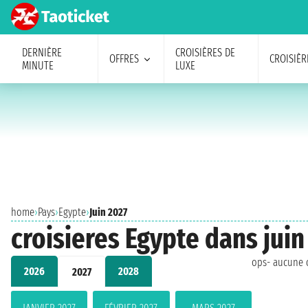
DERNIÈRE
CROISIÈRES DE
OFFRES
CROISIÈR
MINUTE
LUXE
home
›
Pays
›
Egypte
›
Juin 2027
croisieres Egypte dans juin
ops- aucune c
2026
2028
2027