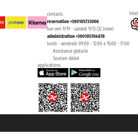
Intel
contacts
reservation +390105733006
lun-ven 9/19 - samedi 9/13 (32 linee)
administration +390105704878
lundi - vendredi 09:00 - 12:00 e 15:00 - 17:00
Assistance gratuite
Soutien dédié
applications
t ® registree
ommerce e genes a con REA 433093. - Aut. Prov. n° 6167/131601 - assurance U