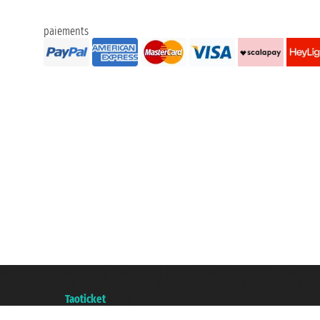
paiements
Taoticket S.r.l. Via Brigata Liguria, 3/21 16121 Genova ©2007/2026 - Taoticke
P.Iva 06206400720 - Capital social € 100.000,00 i.v. - ecrit a chambre de c
A portal of the
Taoticket
group