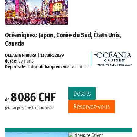
Océaniques: Japon, Corée du Sud, États Unis,
Canada
OCEANIA RIVIERA
|
12 AVR. 2029
durée:
30 nuits
Départs de:
Tokyo
débarquement:
Vancouver
Détails
8 086 CHF
de
Réservez-vous
prix par personne
taxes incluses