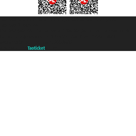
Taoticket S.r.l. Via Brigata Liguria, 3/21 16121 Genova ©2007/2026 -
Taoticket ® registree
P.Iva 06206400720 - Capital social € 100.000,00 i.v. - ecrit a chambre de
commerce e genes a con REA 433093. - Aut. Prov. n° 6167/131601 -
assurance Unipol - polizza n. 206484182
A portal of the
Taoticket
group