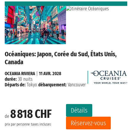
Océaniques: Japon, Corée du Sud, États Unis,
Canada
OCEANIA RIVIERA
|
11 AVR. 2028
durée:
30 nuits
Départs de:
Tokyo
débarquement:
Vancouver
Détails
8 818 CHF
de
Réservez-vous
prix par personne
taxes incluses