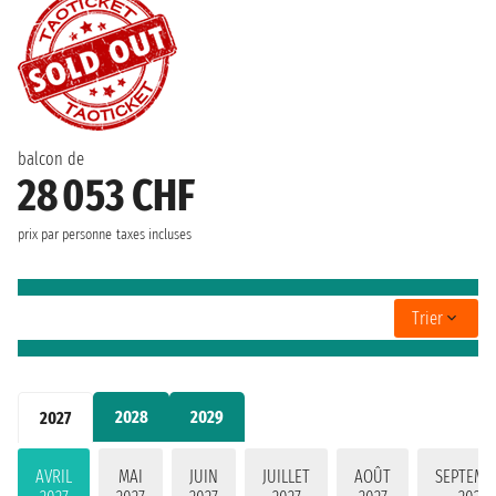
balcon de
28 053 CHF
prix par personne
taxes incluses
Trier
2028
2029
2027
AVRIL
MAI
JUIN
JUILLET
AOÛT
SEPTEMB