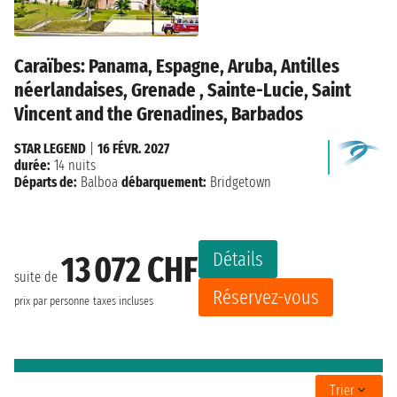
Caraïbes: Panama, Espagne, Aruba, Antilles
néerlandaises, Grenade , Sainte-Lucie, Saint
Vincent and the Grenadines, Barbados
STAR LEGEND
|
16 FÉVR. 2027
durée:
14 nuits
Départs de:
Balboa
débarquement:
Bridgetown
Détails
13 072 CHF
suite de
Réservez-vous
prix par personne
taxes incluses
Trier