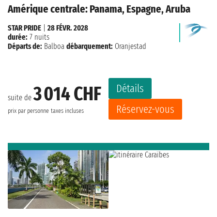
Amérique centrale: Panama, Espagne, Aruba
STAR PRIDE
|
28 FÉVR. 2028
durée:
7 nuits
Départs de:
Balboa
débarquement:
Oranjestad
Détails
3 014 CHF
suite de
Réservez-vous
prix par personne
taxes incluses