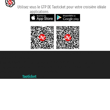
Utilisez vous le GTP DE Taoticket pour votre croisière idéale
applications
Taoticket S.r.l. Via Brigata Liguria, 3/21 16121 Genova ©2007/2026 -
Taoticket ® registree
P.Iva 06206400720 - Capital social € 100.000,00 i.v. - ecrit a chambre de
commerce e genes a con REA 433093. - Aut. Prov. n° 6167/131601 -
assurance Unipol - polizza n. 206484182
A portal of the
Taoticket
group