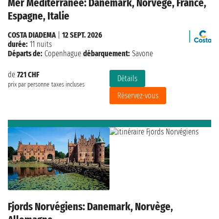
Mer Méditerranée: Danemark, Norvège, France,
Espagne, Italie
COSTA DIADEMA
|
12 SEPT. 2026
durée:
11 nuits
Départs de:
Copenhague
débarquement:
Savone
de
721 CHF
Détails
prix par personne
taxes incluses
Réservez-vous
Fjords Norvégiens: Danemark, Norvège,