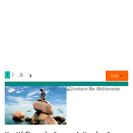
1
2
..36
Trier