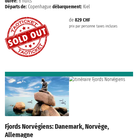
durée:
6 nuits
Départs de:
Copenhague
débarquement:
Kiel
de
829 CHF
prix par personne
taxes incluses
Fjords Norvégiens: Danemark, Norvège,
Allemagne