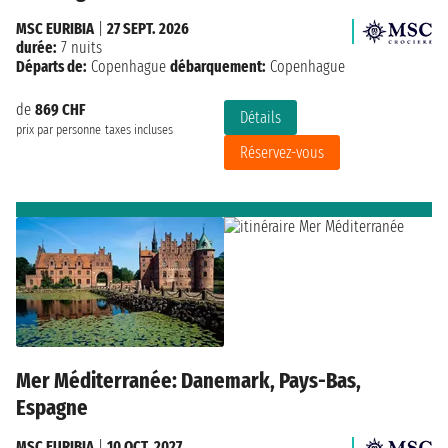
MSC EURIBIA
|
27 SEPT. 2026
durée:
7 nuits
Départs de:
Copenhague
débarquement:
Copenhague
de
869 CHF
Détails
prix par personne
taxes incluses
Réservez-vous
Mer Méditerranée: Danemark, Pays-Bas,
Espagne
MSC EURIBIA
|
10 OCT. 2027