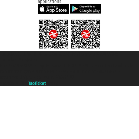
applications
Taoticket S.r.l. Via Brigata Liguria, 3/21 16121 Genova ©2007/2026 -
Taoticket ® registree
P.Iva 06206400720 - Capital social € 100.000,00 i.v. - ecrit a chambre de
commerce e genes a con REA 433093. - Aut. Prov. n° 6167/131601 -
assurance Unipol - polizza n. 206484182
A portal of the
Taoticket
group