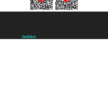
Taoticket S.r.l. Via Brigata Liguria, 3/21 16121 Genova ©2007/2026 -
Taoticket ® registree
P.Iva 06206400720 - Capital social € 100.000,00 i.v. - ecrit a chambre de
commerce e genes a con REA 433093. - Aut. Prov. n° 6167/131601 -
assurance Unipol - polizza n. 206484182
A portal of the
Taoticket
group