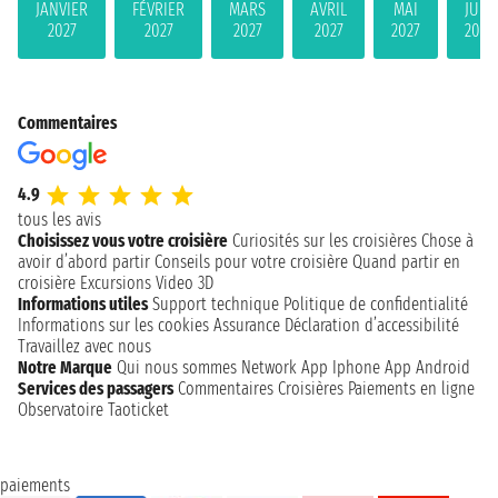
JANVIER
FÉVRIER
MARS
AVRIL
MAI
JUIN
2027
2027
2027
2027
2027
2027
Commentaires
4.9
tous les avis
Choisissez vous votre croisière
Curiosités sur les croisières
Chose à
avoir d’abord partir
Conseils pour votre croisière
Quand partir en
croisière
Excursions
Video 3D
Informations utiles
Support technique
Politique de confidentialité
Informations sur les cookies
Assurance
Déclaration d’accessibilité
Travaillez avec nous
Notre Marque
Qui nous sommes
Network
App Iphone
App Android
Services des passagers
Commentaires Croisières
Paiements en ligne
Observatoire Taoticket
paiements