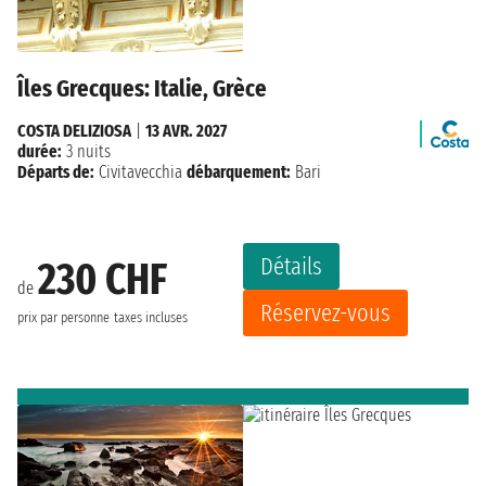
Îles Grecques: Italie, Grèce
COSTA DELIZIOSA
|
13 AVR. 2027
durée:
3 nuits
Départs de:
Civitavecchia
débarquement:
Bari
Détails
230 CHF
de
Réservez-vous
prix par personne
taxes incluses