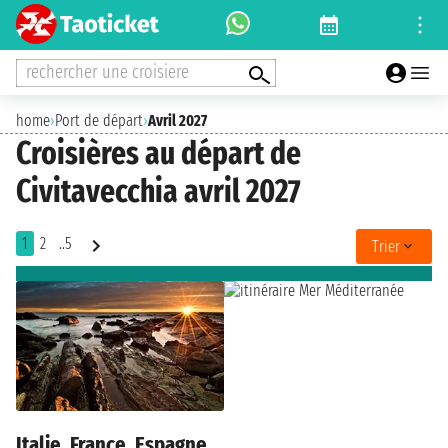
rechercher une croisiere
home
›
Port de départ
›
Avril 2027
Croisières au départ de
Civitavecchia avril 2027
1
2
..5
Trier
Italie, France, Espagne