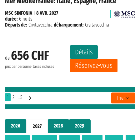
Mer Méditerranée: Italie, Espagne, France
MSC SINFONIA
|
8 AVR. 2027
durée:
6 nuits
Départs de:
Civitavecchia
débarquement:
Civitavecchia
Détails
656 CHF
de
Réservez-vous
prix par personne
taxes incluses
1
2
..5
Trier
2026
2028
2029
2027