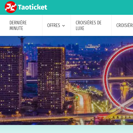
DERNIÈRE
CROISIÈRES DE
OFFRES
CROISIÈR
MINUTE
LUXE