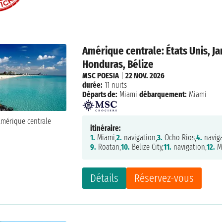
Amérique centrale: États Unis, J
Honduras, Bélize
MSC POESIA
|
22 NOV. 2026
durée:
11 nuits
Départs de:
Miami
débarquement:
Miami
itinéraire:
1.
Miami,
2.
navigation,
3.
Ocho Rios,
4.
naviga
9.
Roatan,
10.
Belize City,
11.
navigation,
12.
M
Détails
Réservez-vous