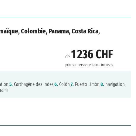
amaïque, Colombie, Panama, Costa Rica,
1 236 CHF
de
prix par personne
taxes incluses
tion,
5.
Carthagène des Indes,
6.
Colón,
7.
Puerto Limón,
8.
navigation,
iami