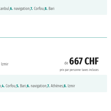
tanbul,
6.
navigation,
7.
Corfou,
8.
Bari
667 CHF
de
Izmir
prix par personne
taxes incluses
n,
4.
Corfou,
5.
Bari,
6.
navigation,
7.
Athènes,
8.
Izmir