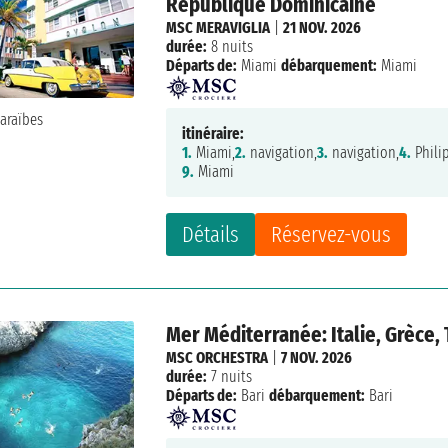
République Dominicaine
MSC MERAVIGLIA
|
21 NOV. 2026
durée:
8 nuits
Départs de:
Miami
débarquement:
Miami
itinéraire:
1.
Miami,
2.
navigation,
3.
navigation,
4.
Phili
9.
Miami
Détails
Réservez-vous
Mer Méditerranée: Italie, Grèce,
MSC ORCHESTRA
|
7 NOV. 2026
durée:
7 nuits
Départs de:
Bari
débarquement:
Bari