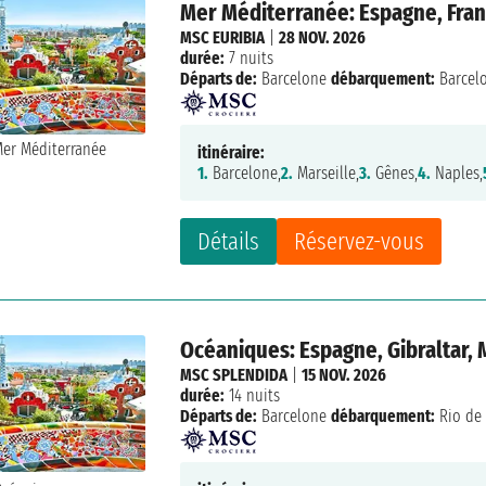
Mer Méditerranée: Espagne, France
MSC EURIBIA
|
28 NOV. 2026
durée:
7 nuits
Départs de:
Barcelone
débarquement:
Barcel
itinéraire:
1.
Barcelone,
2.
Marseille,
3.
Gênes,
4.
Naples,
Détails
Réservez-vous
Océaniques: Espagne, Gibraltar, 
MSC SPLENDIDA
|
15 NOV. 2026
durée:
14 nuits
Départs de:
Barcelone
débarquement:
Rio de 