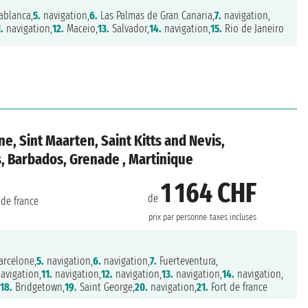
ablanca,
5.
navigation,
6.
Las Palmas de Gran Canaria,
7.
navigation,
1.
navigation,
12.
Maceio,
13.
Salvador,
14.
navigation,
15.
Rio de Janeiro
ne, Sint Maarten, Saint Kitts and Nevis,
, Barbados, Grenade , Martinique
1 164 CHF
de
 de france
prix par personne
taxes incluses
rcelone,
5.
navigation,
6.
navigation,
7.
Fuerteventura,
avigation,
11.
navigation,
12.
navigation,
13.
navigation,
14.
navigation,
,
18.
Bridgetown,
19.
Saint George,
20.
navigation,
21.
Fort de france