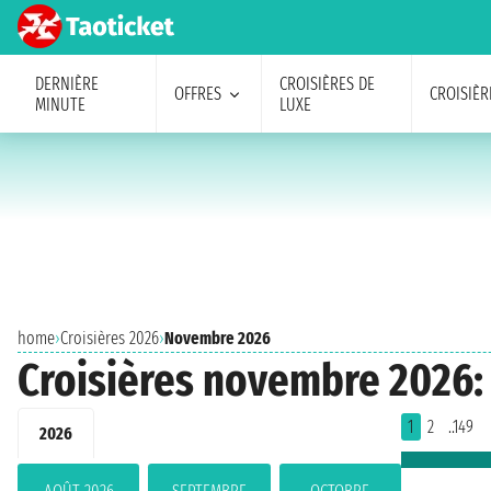
DERNIÈRE
CROISIÈRES DE
OFFRES
CROISIÈR
MINUTE
LUXE
home
›
Croisières 2026
›
Novembre 2026
Croisières novembre 2026: 
1
2
..149
2026