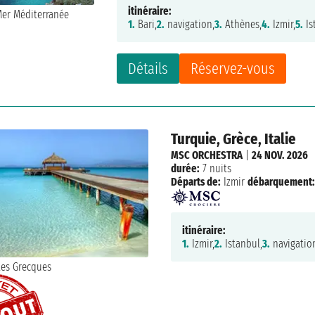
itinéraire:
1.
Bari,
2.
navigation,
3.
Athènes,
4.
Izmir,
5.
Is
Détails
Réservez-vous
Turquie, Grèce, Italie
MSC ORCHESTRA
|
24 NOV. 2026
durée:
7 nuits
Départs de:
Izmir
débarquement:
itinéraire:
1.
Izmir,
2.
Istanbul,
3.
navigatio