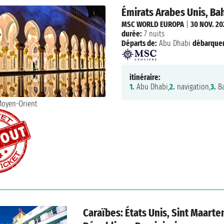
Émirats Arabes Unis, Bah
MSC WORLD EUROPA
|
30 NOV. 20
durée:
7 nuits
Départs de:
Abu Dhabi
débarque
itinéraire:
1.
Abu Dhabi,
2.
navigation,
3.
Ba
Caraïbes: États Unis, Sint Maarten,