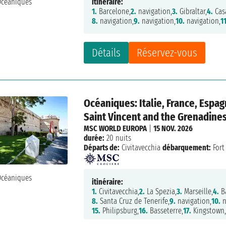
itinéraire:
1.
Barcelone,
2.
navigation,
3.
Gibraltar,
4.
Cas
8.
navigation,
9.
navigation,
10.
navigation,
1
Détails
Réservez-vous
Océaniques: Italie, France, Espag
Saint Vincent and the Grenadines
MSC WORLD EUROPA
|
15 NOV. 2026
durée:
20 nuits
Départs de:
Civitavecchia
débarquement:
Fort
itinéraire:
1.
Civitavecchia,
2.
La Spezia,
3.
Marseille,
4.
Ba
8.
Santa Cruz de Tenerife,
9.
navigation,
10.
n
15.
Philipsburg,
16.
Basseterre,
17.
Kingstown