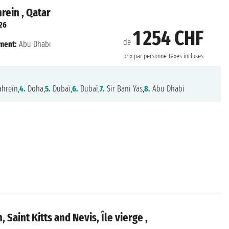
rein , Qatar
26
1 254 CHF
de
ment:
Abu Dhabi
prix par personne
taxes incluses
hreïn,
4.
Doha,
5.
Dubaï,
6.
Dubaï,
7.
Sir Bani Yas,
8.
Abu Dhabi
 Saint Kitts and Nevis, Île vierge ,