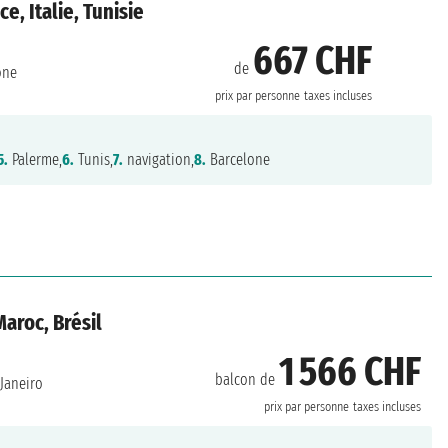
, Italie, Tunisie
667 CHF
de
one
prix par personne
taxes incluses
5.
Palerme,
6.
Tunis,
7.
navigation,
8.
Barcelone
Maroc, Brésil
1 566 CHF
balcon de
Janeiro
prix par personne
taxes incluses