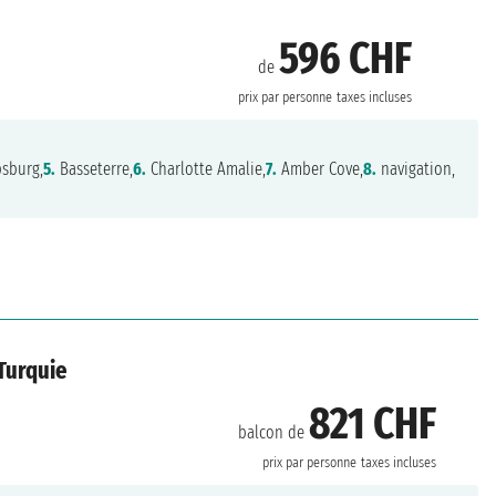
596 CHF
de
prix par personne
taxes incluses
psburg,
5.
Basseterre,
6.
Charlotte Amalie,
7.
Amber Cove,
8.
navigation,
 Turquie
821 CHF
balcon de
prix par personne
taxes incluses