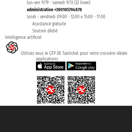
lun-ven 9/19 - samedi 9/13 (32 linee)
administration +390105704878
lundi - vendredi 09:00 - 12:00 e 15:00 - 17:00
Assistance gratuite
Soutien dédié
Intelligence artificiel
Utilisez vous le GTP DE Taoticket pour votre croisière idéale
applications
Taoticket S.r.l. Via Brigata Liguria, 3/21 16121 Genova ©2007/2026 -
Taoticket ® registree
P.Iva 06206400720 - Capital social € 100.000,00 i.v. - ecrit a chambre de
commerce e genes a con REA 433093. - Aut. Prov. n° 6167/131601 -
assurance Unipol - polizza n. 206484182