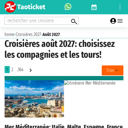
rechercher une croisiere
home
›
Croisières 2027
›
Août 2027
Croisières août 2027: choisissez
les compagnies et les tours!
1
2
..164
Trier
Mer Méditerranée: Italie, Malte, Espagne, France