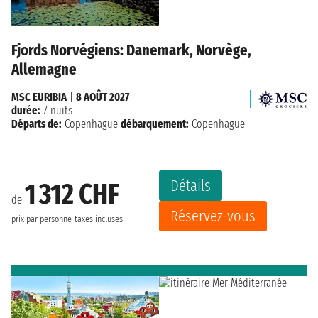
Fjords Norvégiens: Danemark, Norvège,
Allemagne
MSC EURIBIA
|
8 AOÛT 2027
durée:
7 nuits
Départs de:
Copenhague
débarquement:
Copenhague
Détails
1 312 CHF
de
Réservez-vous
prix par personne
taxes incluses