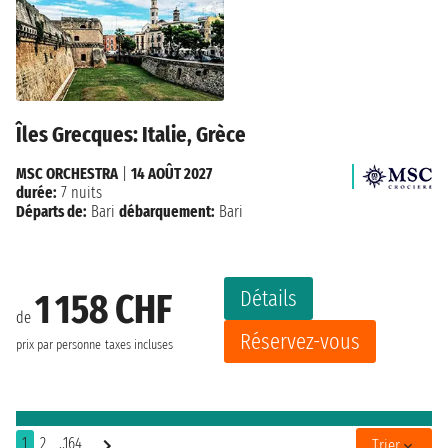
Îles Grecques: Italie, Grèce
MSC ORCHESTRA
|
14 AOÛT 2027
durée:
7 nuits
Départs de:
Bari
débarquement:
Bari
Détails
1 158 CHF
de
Réservez-vous
prix par personne
taxes incluses
1
2
..164
Trier