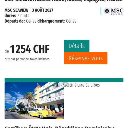
MSC SEAVIEW
|
3 AOÛT 2027
durée:
7 nuits
Départs de:
Gênes
débarquement:
Gênes
Détails
1 254 CHF
de
Réservez-vous
prix par personne
taxes incluses