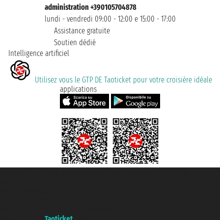
administration +390105704878
lundi - vendredi 09:00 - 12:00 e 15:00 - 17:00
Assistance gratuite
Soutien dédié
Intelligence artificiel
Utilisez vous le GTP DE Taoticket pour votre croisière idéale
applications
Taoticket S.r.l. Via Brigata Liguria, 3/21 16121 Genova ©2007/2026 -
Taoticket ® registree
P.Iva 06206400720 - Capital social € 100.000,00 i.v. - ecrit a chambre de
commerce e genes a con REA 433093. - Aut. Prov. n° 6167/131601 -
assurance Unipol - polizza n. 206484182
A portal of the
Taoticket
group