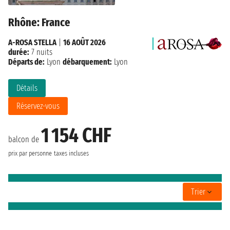
Rhône: France
A-ROSA STELLA
|
16 AOÛT 2026
durée:
7 nuits
Départs de:
Lyon
débarquement:
Lyon
Détails
Réservez-vous
1 154 CHF
balcon de
prix par personne
taxes incluses
Trier