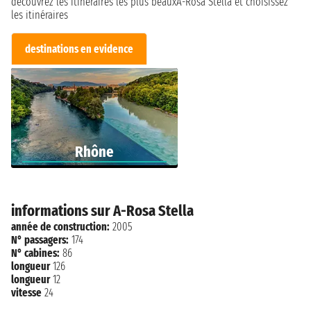
découvrez les itinéraires les plus beauxA-Rosa Stella et choisissez
les itinéraires
destinations en evidence
Rhône
informations sur A-Rosa Stella
année de construction:
2005
N° passagers:
174
N° cabines:
86
longueur
126
longueur
12
vitesse
24