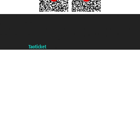
Taoticket S.r.l. Via Brigata Liguria, 3/21 16121 Genova ©2007/2026 -
Taoticket ® registree
P.Iva 06206400720 - Capital social € 100.000,00 i.v. - ecrit a chambre de
commerce e genes a con REA 433093. - Aut. Prov. n° 6167/131601 -
assurance Unipol - polizza n. 206484182
A portal of the
Taoticket
group