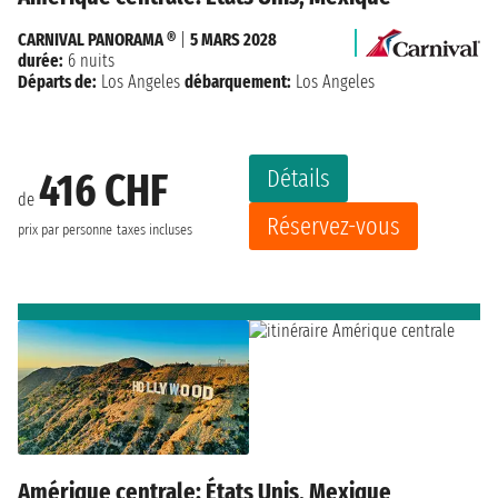
CARNIVAL PANORAMA ®
|
5 MARS 2028
durée:
6 nuits
Départs de:
Los Angeles
débarquement:
Los Angeles
Détails
416 CHF
de
Réservez-vous
prix par personne
taxes incluses
Amérique centrale: États Unis, Mexique