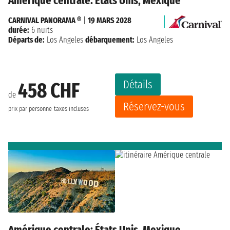
Amérique centrale: États Unis, Mexique
CARNIVAL PANORAMA ®
|
19 MARS 2028
durée:
6 nuits
Départs de:
Los Angeles
débarquement:
Los Angeles
Détails
458 CHF
de
Réservez-vous
prix par personne
taxes incluses
Amérique centrale: États Unis, Mexique