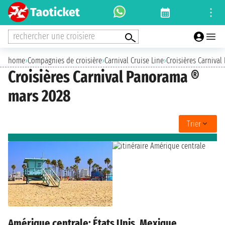
rechercher une croisiere
home
›
Compagnies de croisière
›
Carnival Cruise Line
›
Croisières Carniva
Croisières Carnival Panorama ®
mars 2028
Trier
Amérique centrale: États Unis, Mexique