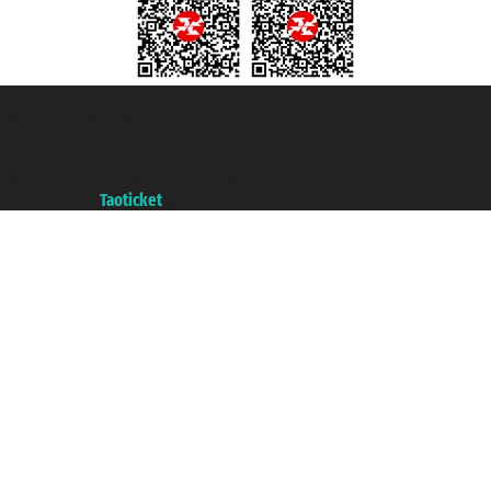
Taoticket S.r.l. Via Brigata Liguria, 3/21 16121 Genova ©2007/2026 -
Taoticket ® registree
P.Iva 06206400720 - Capital social € 100.000,00 i.v. - ecrit a chambre de
commerce e genes a con REA 433093. - Aut. Prov. n° 6167/131601 -
assurance Unipol - polizza n. 206484182
A portal of the
Taoticket
group