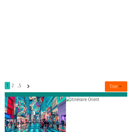
1
2
..5
Trier