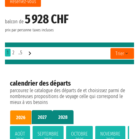
Réservez-vous
5 928 CHF
balcon de
prix par personne
taxes incluses
1
2
..5
Trier
calendrier des départs
parcourez le catalogue des départs de et choisissez parmi de
nombreuses propositions de voyage celle qui correspond le
mieux à vos besoins
2027
2028
2026
AOÛT
SEPTEMBRE
OCTOBRE
NOVEMBRE
DÉ