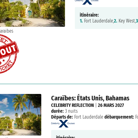
itinéraire:
1.
Fort Lauderdale,
2.
Key West,
3
Caraïbes: États Unis, Bahamas
CELEBRITY REFLECTION
|
26 MARS 2027
durée:
3 nuits
Départs de:
Fort Lauderdale
débarquement:
F
itinéraire: