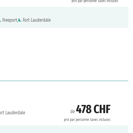
prix par personne
taxes incluses
.
Freeport,
4.
Fort Lauderdale
478 CHF
de
ort Lauderdale
prix par personne
taxes incluses