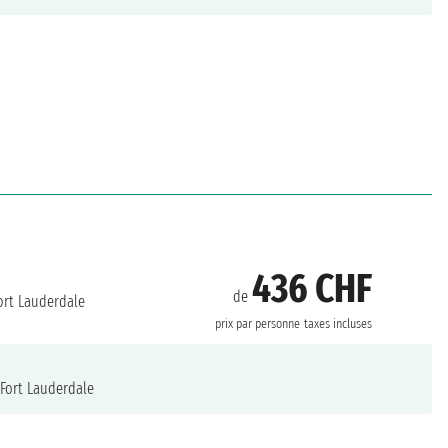
436 CHF
de
ort Lauderdale
prix par personne
taxes incluses
Fort Lauderdale