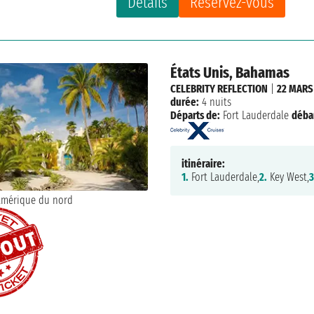
Détails
Réservez-vous
États Unis, Bahamas
CELEBRITY REFLECTION
|
22 MARS
durée:
4 nuits
Départs de:
Fort Lauderdale
déba
itinéraire:
1.
Fort Lauderdale,
2.
Key West,
3