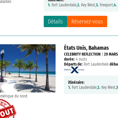
1.
Fort Lauderdale,
2.
Key West,
3.
Freeport,
4.
Détails
Réservez-vous
États Unis, Bahamas
CELEBRITY REFLECTION
|
29 MARS
durée:
4 nuits
Départs de:
Fort Lauderdale
déba
itinéraire:
1.
Fort Lauderdale,
2.
Key West,
3