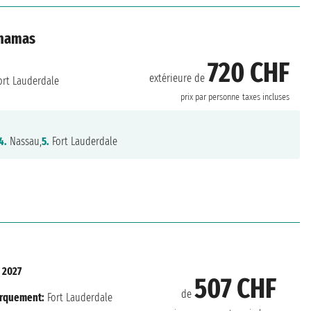
ahamas
720 CHF
extérieure de
ort Lauderdale
prix par personne
taxes incluses
4.
Nassau,
5.
Fort Lauderdale
 2027
507 CHF
de
rquement:
Fort Lauderdale