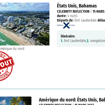
États Unis, Bahamas
CELEBRITY REFLECTION
|
15 MARS
durée:
4 nuits
Départs de:
Fort Lauderdale
déba
itinéraire:
1.
Fort Lauderdale,
2.
navigation
Amérique du nord: États Unis, B