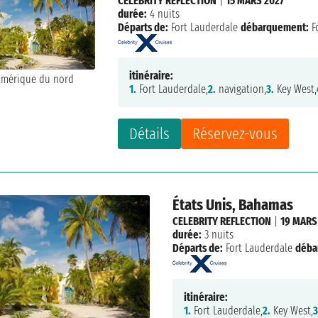
CELEBRITY REFLECTION
|
15 MARS 2027
durée:
4 nuits
Départs de:
Fort Lauderdale
débarquement:
F
itinéraire:
1.
Fort Lauderdale,
2.
navigation,
3.
Key West,
Détails
Réservez-vous
États Unis, Bahamas
CELEBRITY REFLECTION
|
19 MARS
durée:
3 nuits
Départs de:
Fort Lauderdale
déba
itinéraire:
1.
Fort Lauderdale,
2.
Key West,
3