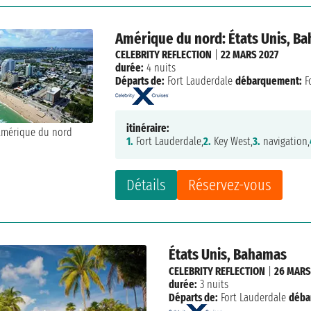
Amérique du nord: États Unis, B
CELEBRITY REFLECTION
|
22 MARS 2027
durée:
4 nuits
Départs de:
Fort Lauderdale
débarquement:
F
itinéraire:
1.
Fort Lauderdale,
2.
Key West,
3.
navigation,
Détails
Réservez-vous
États Unis, Bahamas
CELEBRITY REFLECTION
|
26 MARS
durée:
3 nuits
Départs de:
Fort Lauderdale
déba