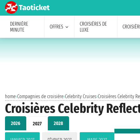
DERNIÈRE
CROISIÈRES DE
OFFRES
CROISIÈR
MINUTE
LUXE
home
›
Compagnies de croisière
›
Celebrity Cruises
›
Croisières Celebrity Re
Croisières Celebrity Refle
2026
2028
2027