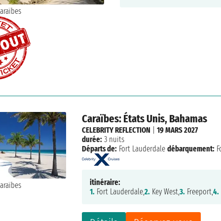
Caraïbes: États Unis, Bahamas
CELEBRITY REFLECTION
|
19 MARS 2027
durée:
3 nuits
Départs de:
Fort Lauderdale
débarquement:
F
itinéraire:
1.
Fort Lauderdale,
2.
Key West,
3.
Freeport,
4.