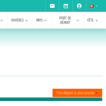
PORT DE
RIVIÈRES
PAYS
FÊTE
DÉPART
Trier:
départ le plus proche