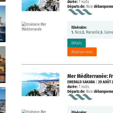
durée:
7 nuits
Départs de:
Nice
débarqueme
itinéraire:
1.
Nice,
2.
Marseille,
3.
Canne
Détails
Réservez-vous
Mer Méditerranée: Fr
EMERALD SAKARA
|
29 AOÛT 
durée:
7 nuits
Départs de:
Nice
débarqueme
itinéraire: