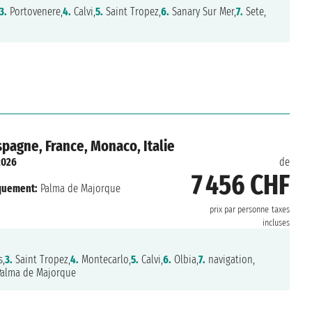
3.
Portovenere,
4.
Calvi,
5.
Saint Tropez,
6.
Sanary Sur Mer,
7.
Sete,
pagne, France, Monaco, Italie
2026
de
7 456 CHF
quement:
Palma de Majorque
prix par personne
taxes
incluses
s,
3.
Saint Tropez,
4.
Montecarlo,
5.
Calvi,
6.
Olbia,
7.
navigation,
alma de Majorque