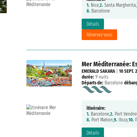
1.
Nice,
2.
Santa Margherita,
8.
Barcelone
Détails
Réservez-vous
Mer Méditerranée: Es
EMERALD SAKARA
|
10 SEPT. 
durée:
9 nuits
Départs de:
Barcelone
débar
itinéraire:
1.
Barcelone,
2.
Port Vendre
8.
Port Mahon,
9.
Ibiza,
10.
P
Détails