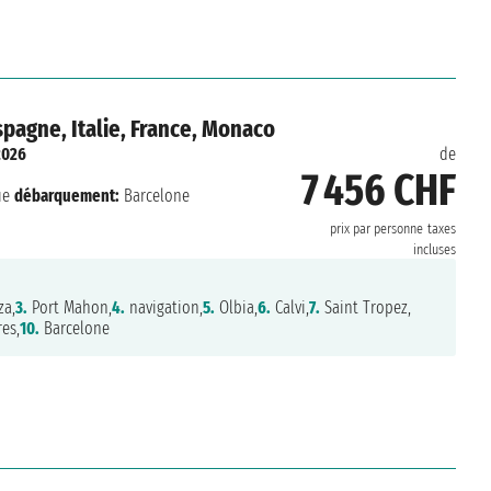
pagne, Italie, France, Monaco
2026
de
7 456 CHF
ue
débarquement:
Barcelone
prix par personne
taxes
incluses
za,
3.
Port Mahon,
4.
navigation,
5.
Olbia,
6.
Calvi,
7.
Saint Tropez,
es,
10.
Barcelone