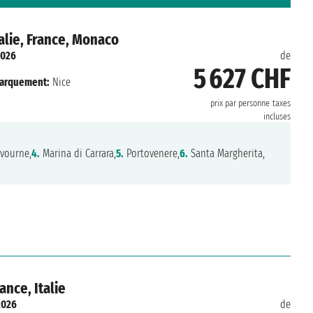
alie, France, Monaco
2026
de
5 627 CHF
arquement:
Nice
prix par personne
taxes
incluses
vourne,
4.
Marina di Carrara,
5.
Portovenere,
6.
Santa Margherita,
nce, Italie
2026
de