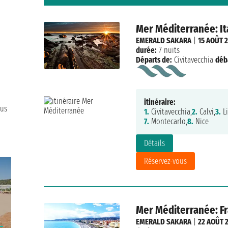
Mer Méditerranée: It
EMERALD SAKARA
|
15 AOÛT 
durée:
7 nuits
Départs de:
Civitavecchia
déb
itinéraire:
vus
1.
Civitavecchia,
2.
Calvi,
3.
Li
7.
Montecarlo,
8.
Nice
Détails
Réservez-vous
Mer Méditerranée: Fra
EMERALD SAKARA
|
22 AOÛT 