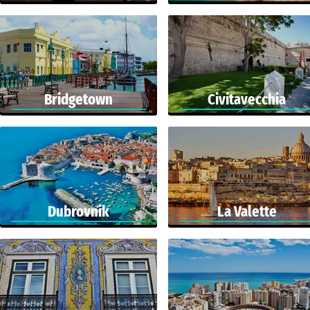
Bridgetown
Civitavecchia
Dubrovnik
La Valette