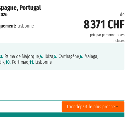
spagne, Portugal
2026
de
8 371 CHF
quement:
Lisbonne
prix par personne
taxes
incluses
3.
Palma de Majorque,
4.
Ibiza,
5.
Carthagène,
6.
Malaga,
ix,
10.
Portimao,
11.
Lisbonne
Trier:
départ le plus proche