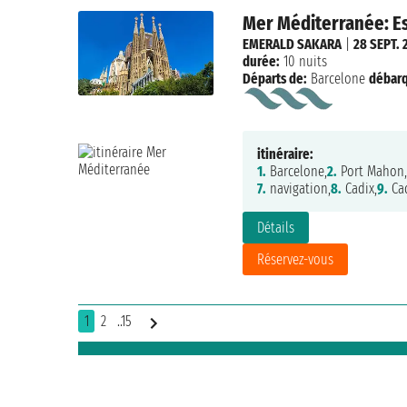
Mer Méditerranée: E
EMERALD SAKARA
|
28 SEPT. 
durée:
10 nuits
Départs de:
Barcelone
débar
itinéraire:
1.
Barcelone,
2.
Port Mahon,
7.
navigation,
8.
Cadix,
9.
Cad
Détails
Réservez-vous
1
2
..15