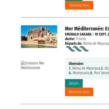
Réservez-vous
Mer Méditerranée: Es
EMERALD SAKARA
|
19 SEPT. 
durée:
9 nuits
Départs de:
Palma de Majorq
itinéraire:
1.
Palma de Majorque,
2.
Ibi
8.
Montecarlo,
9.
Port Vendr
Détails
Réservez-vous