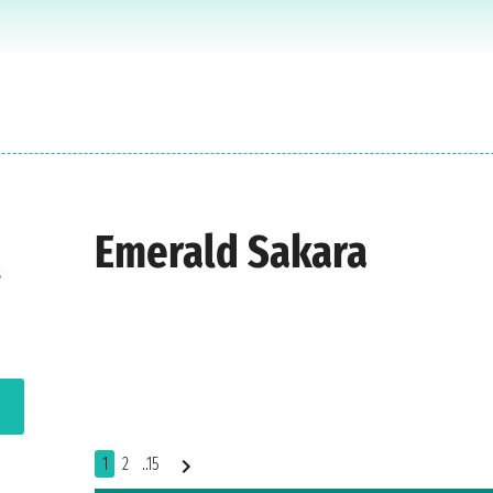
Emerald Sakara
s
1
2
..15