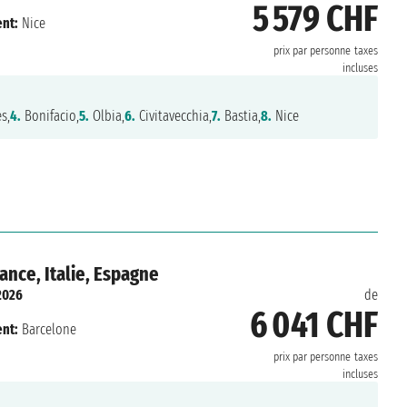
5 579 CHF
nt:
Nice
prix par personne
taxes
incluses
s,
4.
Bonifacio,
5.
Olbia,
6.
Civitavecchia,
7.
Bastia,
8.
Nice
ance, Italie, Espagne
2026
de
6 041 CHF
nt:
Barcelone
prix par personne
taxes
incluses