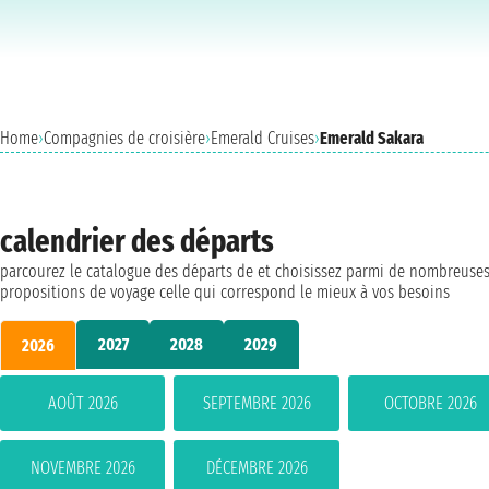
Home
›
Compagnies de croisière
›
Emerald Cruises
›
Emerald Sakara
calendrier des départs
parcourez le catalogue des départs de et choisissez parmi de nombreuse
propositions de voyage celle qui correspond le mieux à vos besoins
2027
2028
2029
2026
AOÛT 2026
SEPTEMBRE 2026
OCTOBRE 2026
NOVEMBRE 2026
DÉCEMBRE 2026