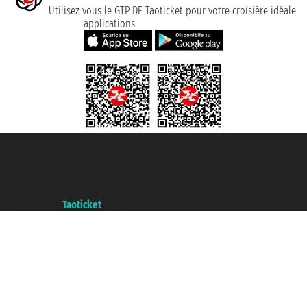
Utilisez vous le GTP DE Taoticket pour votre croisière idéale
applications
Taoticket S.r.l. Via Brigata Liguria, 3/21 16121 Genova ©2007/2026 -
Taoticket ® registree
P.Iva 06206400720 - Capital social € 100.000,00 i.v. - ecrit a chambre de
commerce e genes a con REA 433093. - Aut. Prov. n° 6167/131601 -
assurance Unipol - polizza n. 206484182
A portal of the
Taoticket
group