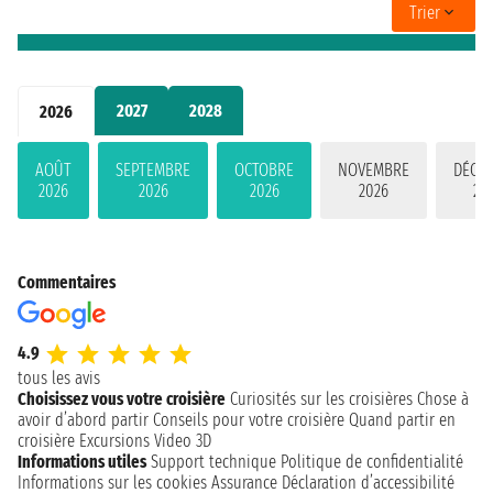
Trier
2027
2028
2026
AOÛT
SEPTEMBRE
OCTOBRE
NOVEMBRE
DÉCE
2026
2026
2026
2026
20
Commentaires
4.9
tous les avis
Choisissez vous votre croisière
Curiosités sur les croisières
Chose à
avoir d’abord partir
Conseils pour votre croisière
Quand partir en
croisière
Excursions
Video 3D
Informations utiles
Support technique
Politique de confidentialité
Informations sur les cookies
Assurance
Déclaration d’accessibilité