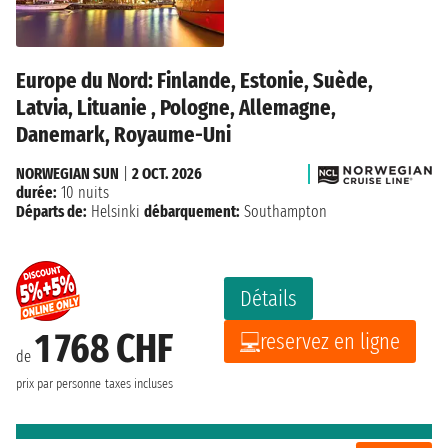
Europe du Nord: Finlande, Estonie, Suède,
Latvia, Lituanie , Pologne, Allemagne,
Danemark, Royaume-Uni
NORWEGIAN SUN
|
2 OCT. 2026
durée:
10 nuits
Départs de:
Helsinki
débarquement:
Southampton
Détails
1 768 CHF
reservez en ligne
de
prix par personne
taxes incluses