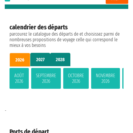
calendrier des départs
parcourez le catalogue des départs de et choisissez parmi de
nombreuses propositions de voyage celle qui correspond le
mieux à vos besoins
2027
2028
2026
AOÛT
SEPTEMBRE
OCTOBRE
NOVEMBRE
DÉ
2026
2026
2026
2026
-
Ports de départ