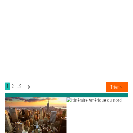
1
2
..9
Trier