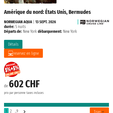
Amérique du nord: États Unis, Bermudes
NORWEGIAN AQUA
|
13 SEPT. 2026
durée:
5 nuits
Départs de:
New York
débarquement:
New York
Détails
reservez en ligne
602 CHF
de
prix par personne
taxes incluses
1
2
..9
Trier