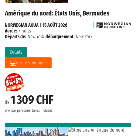
Amérique du nord: États Unis, Bermudes
NORWEGIAN AQUA
|
15 AOÛT 2026
durée:
7 nuits
Départs de:
New York
débarquement:
New York
Détails
reservez en ligne
1 309 CHF
de
prix par personne
taxes incluses