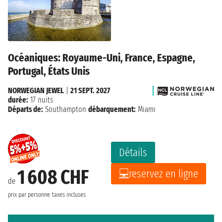
Océaniques: Royaume-Uni, France, Espagne,
Portugal, États Unis
NORWEGIAN JEWEL
|
21 SEPT. 2027
durée:
17 nuits
Départs de:
Southampton
débarquement:
Miami
Détails
1 608 CHF
reservez en ligne
de
prix par personne
taxes incluses