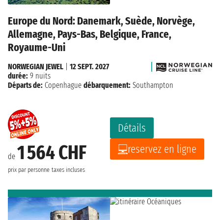
Europe du Nord: Danemark, Suède, Norvège,
Allemagne, Pays-Bas, Belgique, France,
Royaume-Uni
NORWEGIAN JEWEL
|
12 SEPT. 2027
durée:
9 nuits
Départs de:
Copenhague
débarquement:
Southampton
Détails
1 564 CHF
reservez en ligne
de
prix par personne
taxes incluses