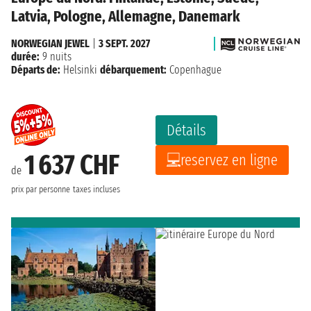
Latvia, Pologne, Allemagne, Danemark
NORWEGIAN JEWEL
|
3 SEPT. 2027
durée:
9 nuits
Départs de:
Helsinki
débarquement:
Copenhague
Détails
1 637 CHF
reservez en ligne
de
prix par personne
taxes incluses