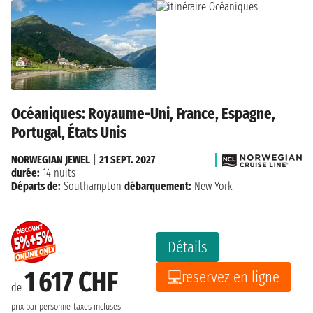
Océaniques: Royaume-Uni, France, Espagne,
Portugal, États Unis
NORWEGIAN JEWEL
|
21 SEPT. 2027
durée:
14 nuits
Départs de:
Southampton
débarquement:
New York
Détails
1 617 CHF
reservez en ligne
de
prix par personne
taxes incluses