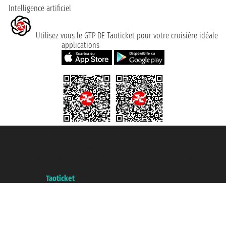
Intelligence artificiel
Utilisez vous le GTP DE Taoticket pour votre croisière idéale
applications
Taoticket S.r.l. Via Brigata Liguria, 3/21 16121 Genova ©2007/2026 -
Taoticket ® registree
P.Iva 06206400720 - Capital social € 100.000,00 i.v. - ecrit a chambre de
commerce e genes a con REA 433093. - Aut. Prov. n° 6167/131601 -
assurance Unipol - polizza n. 206484182
A portal of the
Taoticket
group