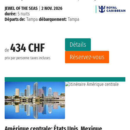
JEWEL OF THE SEAS
|
2 NOV. 2026
durée:
5 nuits
Départs de:
Tampa
débarquement:
Tampa
Détails
434 CHF
de
Réservez-vous
prix par personne
taxes incluses
Amérique centrale: États Unis, Mexique