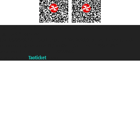
Taoticket S.r.l. Via Brigata Liguria, 3/21 16121 Genova ©2007/2026 -
Taoticket ® registree
P.Iva 06206400720 - Capital social € 100.000,00 i.v. - ecrit a chambre de
commerce e genes a con REA 433093. - Aut. Prov. n° 6167/131601 -
assurance Unipol - polizza n. 206484182
A portal of the
Taoticket
group