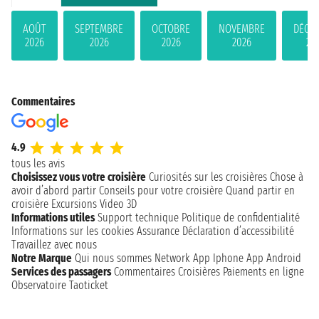
AOÛT
SEPTEMBRE
OCTOBRE
NOVEMBRE
DÉCE
2026
2026
2026
2026
20
Commentaires
4.9
tous les avis
Choisissez vous votre croisière
Curiosités sur les croisières
Chose à
avoir d’abord partir
Conseils pour votre croisière
Quand partir en
croisière
Excursions
Video 3D
Informations utiles
Support technique
Politique de confidentialité
Informations sur les cookies
Assurance
Déclaration d’accessibilité
Travaillez avec nous
Notre Marque
Qui nous sommes
Network
App Iphone
App Android
Services des passagers
Commentaires Croisières
Paiements en ligne
Observatoire Taoticket