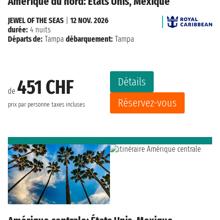
Amérique du nord: États Unis, Mexique
JEWEL OF THE SEAS
|
12 NOV. 2026
durée:
4 nuits
Départs de:
Tampa
débarquement:
Tampa
Détails
451 CHF
de
Réservez-vous
prix par personne
taxes incluses