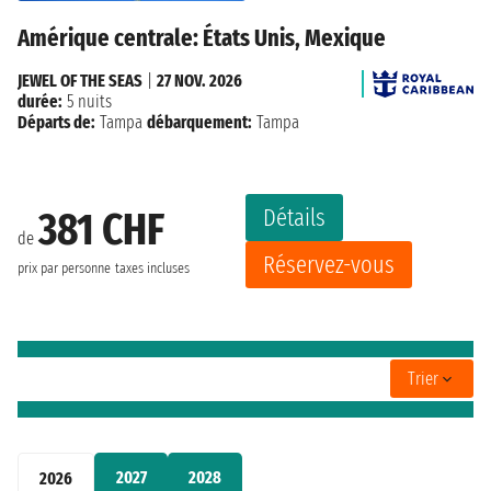
Amérique centrale: États Unis, Mexique
JEWEL OF THE SEAS
|
27 NOV. 2026
durée:
5 nuits
Départs de:
Tampa
débarquement:
Tampa
Détails
381 CHF
de
Réservez-vous
prix par personne
taxes incluses
Trier
2027
2028
2026