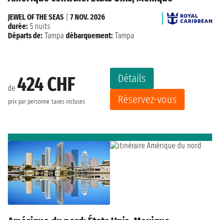
JEWEL OF THE SEAS
|
7 NOV. 2026
durée:
5 nuits
Départs de:
Tampa
débarquement:
Tampa
Détails
424 CHF
de
Réservez-vous
prix par personne
taxes incluses