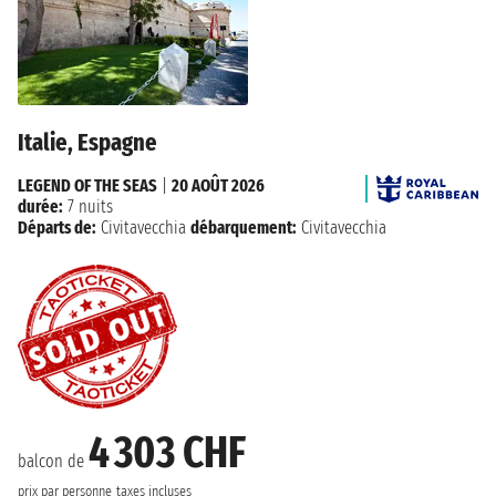
Italie, Espagne
LEGEND OF THE SEAS
|
20 AOÛT 2026
durée:
7 nuits
Départs de:
Civitavecchia
débarquement:
Civitavecchia
4 303 CHF
balcon de
prix par personne
taxes incluses