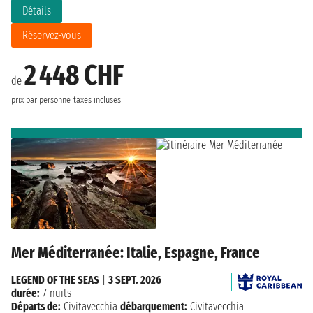
Détails
Réservez-vous
2 448 CHF
de
prix par personne
taxes incluses
Mer Méditerranée: Italie, Espagne, France
LEGEND OF THE SEAS
|
3 SEPT. 2026
durée:
7 nuits
Départs de:
Civitavecchia
débarquement:
Civitavecchia