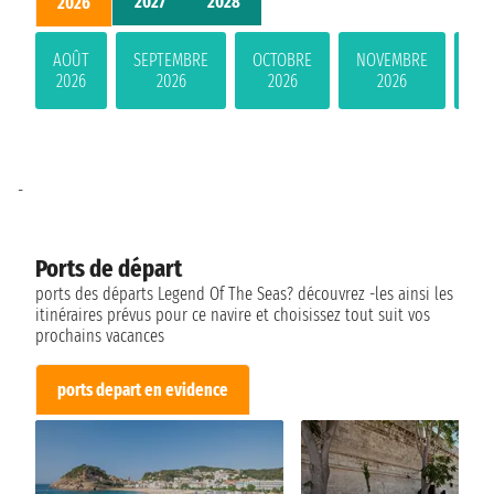
2027
2028
2026
AOÛT
SEPTEMBRE
OCTOBRE
NOVEMBRE
DÉ
2026
2026
2026
2026
-
Ports de départ
ports des départs Legend Of The Seas? découvrez -les ainsi les
itinéraires prévus pour ce navire et choisissez tout suit vos
prochains vacances
ports depart en evidence