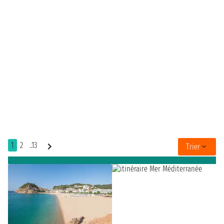
1
2
..13
Trier