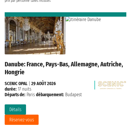
prix par personne
taxes incluses
Danube: France, Pays-Bas, Allemagne, Autriche,
Hongrie
SCENIC OPAL
|
29 AOÛT 2026
durée:
17 nuits
Départs de:
Paris
débarquement:
Budapest
Détails
Réservez-vous