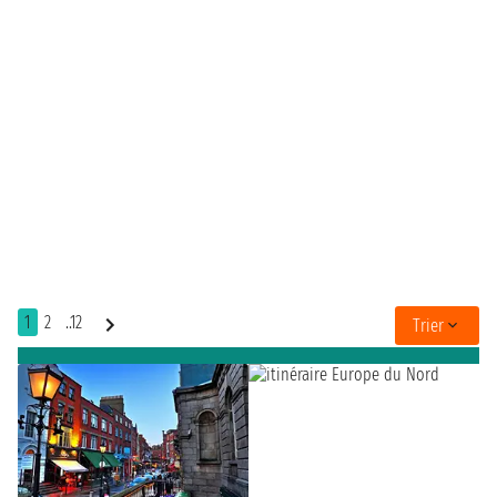
1
2
..12
Trier