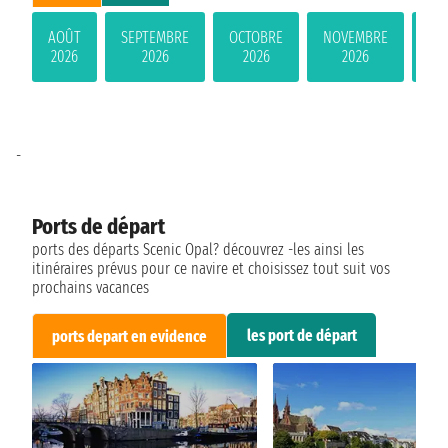
AOÛT
SEPTEMBRE
OCTOBRE
NOVEMBRE
DÉ
2026
2026
2026
2026
-
Ports de départ
ports des départs Scenic Opal? découvrez -les ainsi les
itinéraires prévus pour ce navire et choisissez tout suit vos
prochains vacances
les port de départ
ports depart en evidence