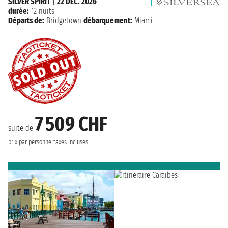
SILVER SPIRIT
|
22 DÉC. 2026
durée:
12 nuits
Départs de:
Bridgetown
débarquement:
Miami
7 509 CHF
suite de
prix par personne
taxes incluses