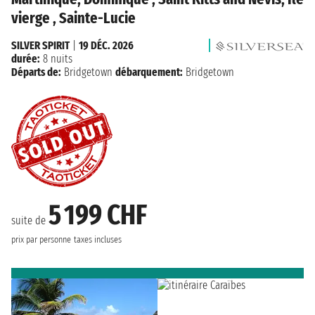
vierge , Sainte-Lucie
SILVER SPIRIT
|
19 DÉC. 2026
durée:
8 nuits
Départs de:
Bridgetown
débarquement:
Bridgetown
5 199 CHF
suite de
prix par personne
taxes incluses