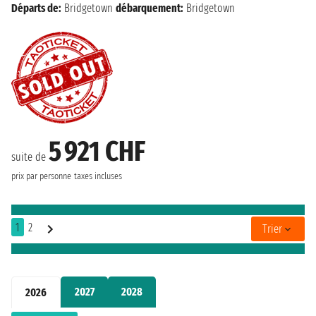
Départs de:
Bridgetown
débarquement:
Bridgetown
5 921 CHF
suite de
prix par personne
taxes incluses
1
2
Trier
2027
2028
2026