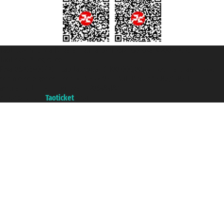
Taoticket S.r.l. Via Brigata Liguria, 3/21 16121 Genova ©2007/2026 -
Taoticket ® registree
P.Iva 06206400720 - Capital social € 100.000,00 i.v. - ecrit a chambre de
commerce e genes a con REA 433093. - Aut. Prov. n° 6167/131601 -
assurance Unipol - polizza n. 206484182
A portal of the
Taoticket
group