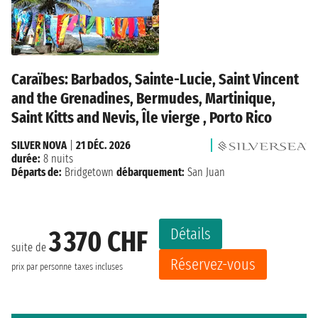
Caraïbes: Barbados, Sainte-Lucie, Saint Vincent
and the Grenadines, Bermudes, Martinique,
Saint Kitts and Nevis, Île vierge , Porto Rico
SILVER NOVA
|
21 DÉC. 2026
durée:
8 nuits
Départs de:
Bridgetown
débarquement:
San Juan
Détails
3 370 CHF
suite de
Réservez-vous
prix par personne
taxes incluses