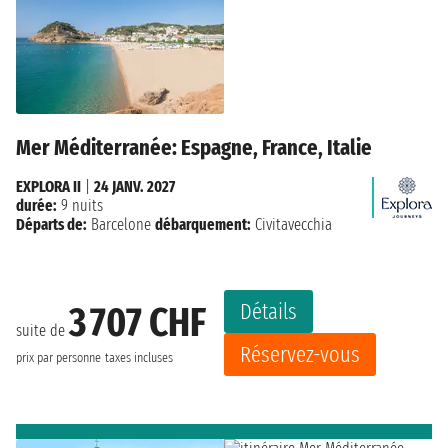
Mer Méditerranée: Espagne, France, Italie
EXPLORA II
|
24 JANV. 2027
durée:
9 nuits
Départs de:
Barcelone
débarquement:
Civitavecchia
Détails
3 707 CHF
suite de
Réservez-vous
prix par personne
taxes incluses