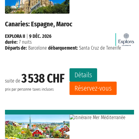
Canaries: Espagne, Maroc
EXPLORA II
|
9 DÉC. 2026
durée:
7 nuits
Départs de:
Barcelone
débarquement:
Santa Cruz de Tenerife
Détails
3 538 CHF
suite de
Réservez-vous
prix par personne
taxes incluses