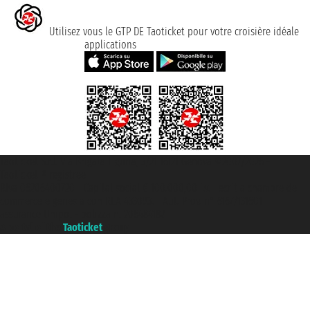
Utilisez vous le GTP DE Taoticket pour votre croisière idéale
applications
Taoticket S.r.l. Via Brigata Liguria, 3/21 16121 Genova ©2007/2026 -
Taoticket ® registree
P.Iva 06206400720 - Capital social € 100.000,00 i.v. - ecrit a chambre de
commerce e genes a con REA 433093. - Aut. Prov. n° 6167/131601 -
assurance Unipol - polizza n. 206484182
A portal of the
Taoticket
group