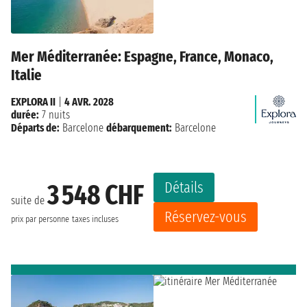
Mer Méditerranée: Espagne, France, Monaco,
Italie
EXPLORA II
|
4 AVR. 2028
durée:
7 nuits
Départs de:
Barcelone
débarquement:
Barcelone
Détails
3 548 CHF
suite de
Réservez-vous
prix par personne
taxes incluses