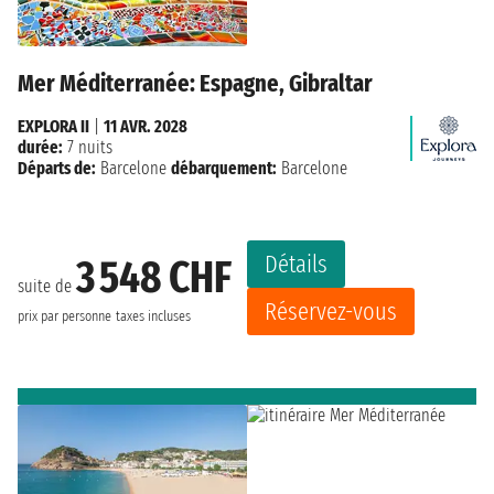
Mer Méditerranée: Espagne, Gibraltar
EXPLORA II
|
11 AVR. 2028
durée:
7 nuits
Départs de:
Barcelone
débarquement:
Barcelone
Détails
3 548 CHF
suite de
Réservez-vous
prix par personne
taxes incluses