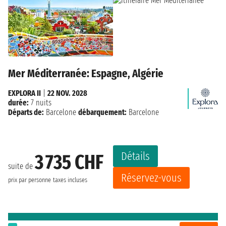
Mer Méditerranée: Espagne, Algérie
EXPLORA II
|
22 NOV. 2028
durée:
7 nuits
Départs de:
Barcelone
débarquement:
Barcelone
Détails
3 735 CHF
suite de
Réservez-vous
prix par personne
taxes incluses