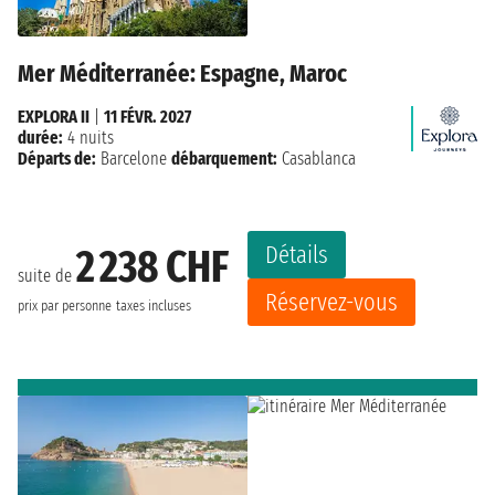
Mer Méditerranée: Espagne, Maroc
EXPLORA II
|
11 FÉVR. 2027
durée:
4 nuits
Départs de:
Barcelone
débarquement:
Casablanca
Détails
2 238 CHF
suite de
Réservez-vous
prix par personne
taxes incluses