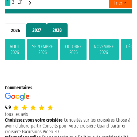
1
2
..11
Trier
2027
2028
2026
AOÛT
SEPTEMBRE
OCTOBRE
NOVEMBRE
DÉCE
2026
2026
2026
2026
20
Commentaires
4.9
tous les avis
Choisissez vous votre croisière
Curiosités sur les croisières
Chose à
avoir d’abord partir
Conseils pour votre croisière
Quand partir en
croisière
Excursions
Video 3D