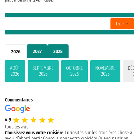
prix par personne
taxes incluses
Trier
2027
2028
2026
AOÛT
SEPTEMBRE
OCTOBRE
NOVEMBRE
DÉCE
2026
2026
2026
2026
20
Commentaires
4.9
tous les avis
Choisissez vous votre croisière
Curiosités sur les croisières
Chose à
avoir d’abord partir
Conseils pour votre croisière
Quand partir en