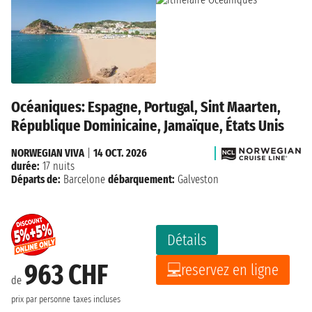
Océaniques: Espagne, Portugal, Sint Maarten,
République Dominicaine, Jamaïque, États Unis
NORWEGIAN VIVA
|
14 OCT. 2026
durée:
17 nuits
Départs de:
Barcelone
débarquement:
Galveston
Détails
963 CHF
reservez en ligne
de
prix par personne
taxes incluses