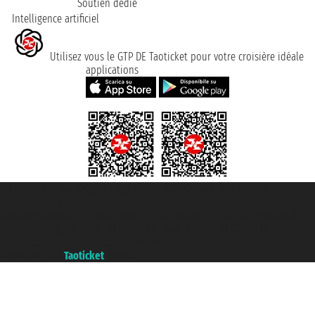
Soutien dédié
Intelligence artificiel
Utilisez vous le GTP DE Taoticket pour votre croisière idéale
applications
Taoticket S.r.l. Via Brigata Liguria, 3/21 16121 Genova ©2007/2026 -
Taoticket ® registree
P.Iva 06206400720 - Capital social € 100.000,00 i.v. - ecrit a chambre de
commerce e genes a con REA 433093. - Aut. Prov. n° 6167/131601 -
assurance Unipol - polizza n. 206484182
A portal of the
Taoticket
group