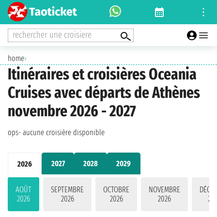
rechercher une croisiere
home
›
Itinéraires et croisières Oceania
Cruises avec départs de Athènes
novembre 2026 - 2027
ops- aucune croisière disponible
2027
2028
2029
2026
AOÛT
SEPTEMBRE
OCTOBRE
NOVEMBRE
DÉCE
2026
2026
2026
2026
20