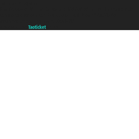
Taoticket ® registree
P.Iva 06206400720 - Capital social € 100.000,00 i.v. - ecrit a chambre de
commerce e genes a con REA 433093. - Aut. Prov. n° 6167/131601 -
assurance Unipol - polizza n. 206484182
A portal of the
Taoticket
group