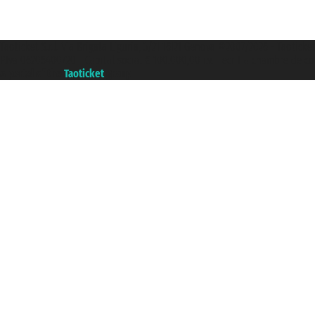
Taoticket S.r.l. Via Brigata Liguria, 3/21 16121 Genova ©2007/2026 - Taoticke
P.Iva 06206400720 - Capital social € 100.000,00 i.v. - ecrit a chambre de c
A portal of the
Taoticket
group