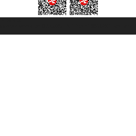
t ® registree
ommerce e genes a con REA 433093. - Aut. Prov. n° 6167/131601 - assurance U