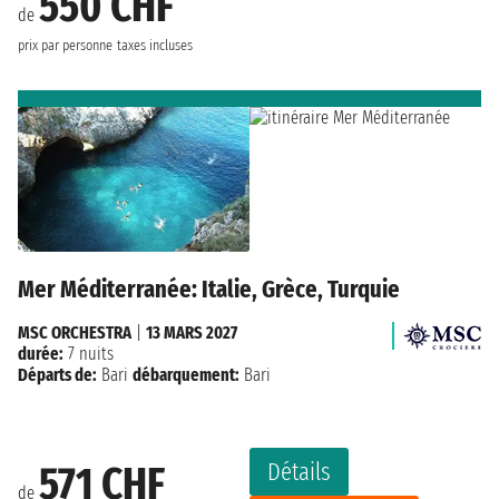
550 CHF
de
prix par personne
taxes incluses
Mer Méditerranée: Italie, Grèce, Turquie
MSC ORCHESTRA
|
13 MARS 2027
durée:
7 nuits
Départs de:
Bari
débarquement:
Bari
Détails
571 CHF
de