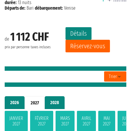
durée:
13 nuits
Départs de:
Bari
débarquement:
Venise
Détails
1 112 CHF
de
Réservez-vous
prix par personne
taxes incluses
Trier
2026
2028
2027
JANVIER
FÉVRIER
MARS
AVRIL
MAI
JUIN
2027
2027
2027
2027
2027
2027