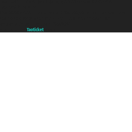
Taoticket S.r.l. Via Brigata Liguria, 3/21 16121 Genova ©2007/2026 -
Taoticket ® registree
P.Iva 06206400720 - Capital social € 100.000,00 i.v. - ecrit a chambre de
commerce e genes a con REA 433093. - Aut. Prov. n° 6167/131601 -
assurance Unipol - polizza n. 206484182
A portal of the
Taoticket
group